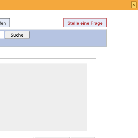
Anmelden
über
FAQ
×
fen
Stelle eine Frage