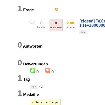
1
Frage
[closed] TeX
0
0
2.0k
size=3000000
Stimmen
Antworten
Aufrufe
tikz
0
Antworten
0
Bewertungen
0
0
1
Tag
× 3
tikz
1
Medaille
●
Beliebte Frage