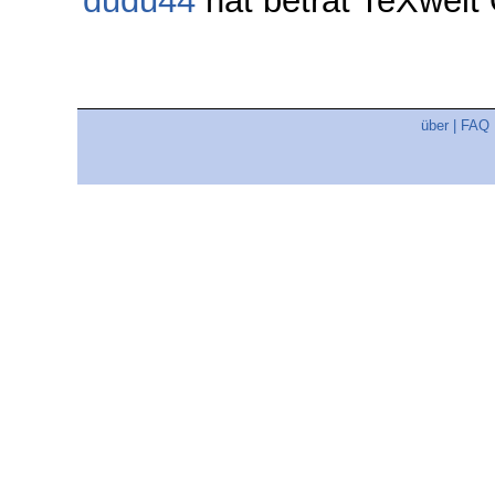
dudu44
hat betrat TeXwel
über
|
FAQ