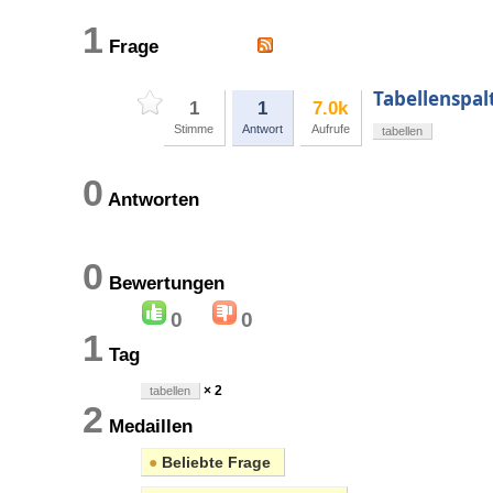
1
Frage
Tabellenspal
1
1
7.0k
Stimme
Antwort
Aufrufe
tabellen
0
Antworten
0
Bewertungen
0
0
1
Tag
× 2
tabellen
2
Medaillen
●
Beliebte Frage