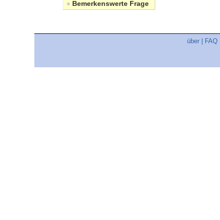
●
Bemerkenswerte Frage
über
|
FAQ