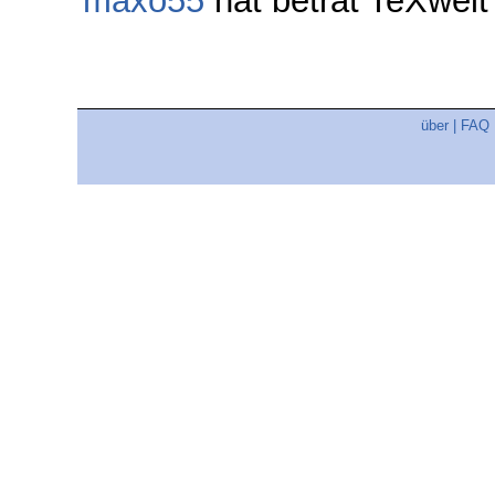
maxo55
hat betrat TeXwel
über
|
FAQ