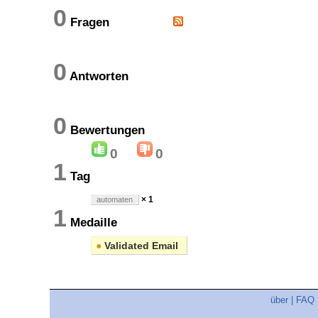
0
Fragen
0
Antworten
0
Bewertungen
0
0
1
Tag
× 1
automaten
1
Medaille
●
Validated Email
über
|
FAQ