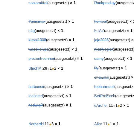
soniamittal
(ausgesetzt)
× 1
Rankprodigy
(ausgeset
Yanismax
(ausgesetzt)
× 1
tionteal
(ausgesetzt)
× 
s4g
(ausgesetzt)
× 1
ETAZ
(ausgesetzt)
× 1
kironi1008
(ausgesetzt)
× 1
jojo2025
(ausgesetzt)
×
wacekciupa
(ausgesetzt)
× 1
niezlyogier
(ausgesetzt
prozentrechner
(ausgesetzt)
× 1
samy
(ausgesetzt)
× 1
26
fly
(ausgesetzt)
× 1
UlrichM
●
1
●
2
× 1
chawala
(ausgesetzt)
×
batbeesir
(ausgesetzt)
× 1
topharmcoil
(ausgesetz
leallored
(ausgesetzt)
× 1
BetProExch
(ausgeset
hedwigP
(ausgesetzt)
× 1
11
eArcher
●
1
●
2
× 1
11
11
NorbertH
●
3
× 1
Aike
●
1
× 1