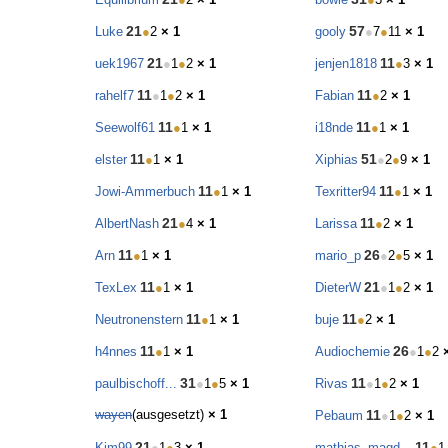
21
57
Luke
●
2
× 1
gooly
●
7
●
11
× 1
21
11
uek1967
●
1
●
2
× 1
jenjen1818
●
3
× 1
11
11
rahelf7
●
1
●
2
× 1
Fabian
●
2
× 1
11
11
Seewolf61
●
1
× 1
i18nde
●
1
× 1
11
51
elster
●
1
× 1
Xiphias
●
2
●
9
× 1
11
11
Jowi-Ammerbuch
●
1
× 1
Texritter94
●
1
× 1
21
11
AlbertNash
●
4
× 1
Larissa
●
2
× 1
11
26
Arn
●
1
× 1
mario_p
●
2
●
5
× 1
11
21
TexLex
●
1
× 1
DieterW
●
1
●
2
× 1
11
11
Neutronenstern
●
1
× 1
buje
●
2
× 1
11
26
h4nnes
●
1
× 1
Audiochemie
●
1
●
2
31
11
paulbischoff...
●
1
●
5
× 1
Rivas
●
1
●
2
× 1
wayen
(ausgesetzt)
× 1
11
Pebaum
●
1
●
2
× 1
21
11
Kim99
●
1
●
3
× 1
mathias_magd...
●
1