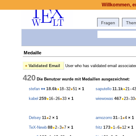
Willkommen, er
Fragen
The
Medaille
●
Validated Email
User who has validated email associated
420
Die Benutzer wurde mit Medaillen ausgezeichnet:
18.6k
11.1k
stefan ♦♦
●
18
●
32
●
51
× 1
saputello
●
21
●
4
259
467
kabel
●
16
●
26
●
33
× 1
wiewowas
●
23
●
33
11
31
Delsey
●
2
× 1
arnozorro
●
1
●
4
× 1
88
173
TeX-Newb
●
2
●
3
●
7
× 1
fritz
●
1
●
6
●
12
× 1