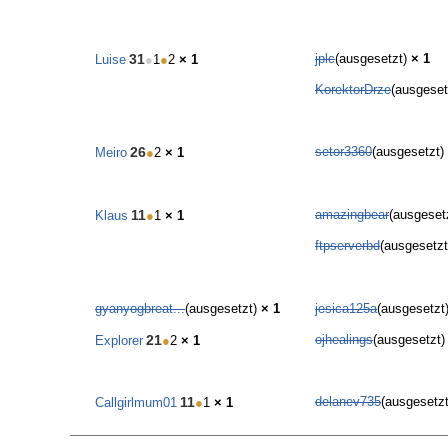
31
jplc
(ausgesetzt)
× 1
Luise
●
1
●
2
× 1
KorektorDrze
(ausgeset
26
setor3360
(ausgesetzt)
Meiro
●
2
× 1
11
amazingbear
(ausgeset
Klaus
●
1
× 1
ftpserverbd
(ausgesetz
gyanyogbreat...
(ausgesetzt)
× 1
jesica125a
(ausgesetzt
21
ojhealings
(ausgesetzt
Explorer
●
2
× 1
11
delanev735
(ausgesetz
Callgirlmum01
●
1
× 1