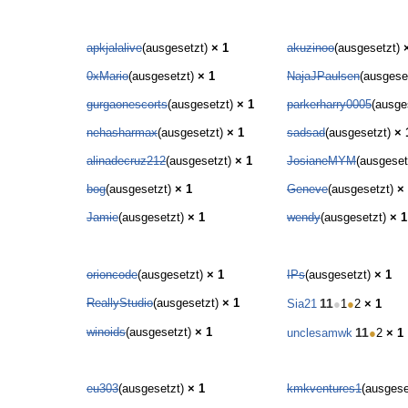
apkjalalive
(ausgesetzt)
× 1
akuzinoo
(ausgesetzt)
0xMario
(ausgesetzt)
× 1
NajaJPaulsen
(ausgese
gurgaonescorts
(ausgesetzt)
× 1
parkerharry0005
(ausge
nehasharmax
(ausgesetzt)
× 1
sadsad
(ausgesetzt)
× 
alinadecruz212
(ausgesetzt)
× 1
JosianeMYM
(ausgeset
bog
(ausgesetzt)
× 1
Geneve
(ausgesetzt)
×
Jamie
(ausgesetzt)
× 1
wendy
(ausgesetzt)
× 1
orioncode
(ausgesetzt)
× 1
IPs
(ausgesetzt)
× 1
ReallyStudio
(ausgesetzt)
× 1
11
Sia21
●
1
●
2
× 1
winoids
(ausgesetzt)
× 1
11
unclesamwk
●
2
× 1
eu303
(ausgesetzt)
× 1
kmkventures1
(ausgese