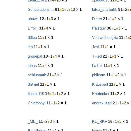
21
11
Lena1234
●
4
●
10
× 1
xplod4613
●
1
× 1
61
91
Schubladenzi...
●
1
●
3
●
10
× 1
latex_starter98
●
2
●
12
21
uhuwe
●
1
●
3
× 1
Dieter
●
1
●
2
× 1
31
36
Error_
●
4
× 1
Paisquy
●
1
●
3
× 1
11
11
fl0kie
●
1
× 1
VerzweiflungSa
●
1
●
11
11
ich
●
1
× 1
Josi
●
1
× 1
19
21
grosepat
●
1
●
4
× 1
TFied
●
1
●
3
× 1
11
11
jonas
●
2
× 1
LaTux
●
1
× 1
31
11
schlusnath
●
2
× 1
philcom
●
1
●
2
× 1
11
11
dl9met
●
1
× 1
Klausbert
●
1
× 1
19
11
Riddle119
●
1
●
1
●
2
× 1
Entdecker
●
2
× 1
11
21
Chlorophyl
●
1
●
2
× 1
endritkusari
●
1
●
2
× 
11
16
_ME_
●
2
●
3
× 1
KU_RKF
●
1
●
3
× 1
21
31
Equilibrium
●
2
× 1
bowie
●
3
× 1