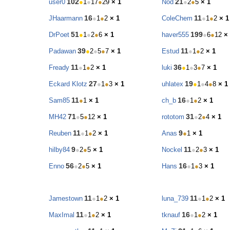
102
21
user0
●
1
●
17
●
29
× 1
Nod
●
2
●
5
× 1
16
11
JHaarmann
●
1
●
2
× 1
ColeChem
●
1
●
2
× 1
51
199
DrPoet
●
1
●
2
●
6
× 1
haver555
●
6
●
12
×
39
11
Padawan
●
2
●
5
●
7
× 1
Estud
●
1
●
2
× 1
11
36
Fready
●
1
●
2
× 1
luki
●
1
●
3
●
7
× 1
27
19
Eckard Klotz
●
1
●
3
× 1
uhlatex
●
1
●
4
●
8
× 1
11
16
Sam85
●
1
× 1
ch_b
●
1
●
2
× 1
71
31
MH42
●
5
●
12
× 1
rototom
●
2
●
4
× 1
11
9
Reuben
●
1
●
2
× 1
Anas
●
1
× 1
9
11
hilby84
●
2
●
5
× 1
Nockel
●
2
●
3
× 1
56
16
Enno
●
2
●
5
× 1
Hans
●
1
●
3
× 1
11
11
Jamestown
●
1
●
2
× 1
luna_739
●
1
●
2
× 1
11
16
MaxImal
●
1
●
2
× 1
tknauf
●
1
●
2
× 1