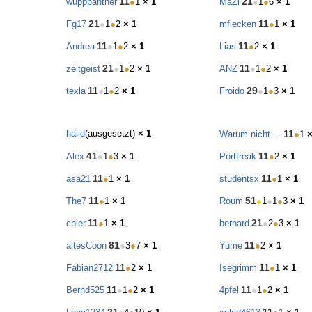
11
21
wupppanther
●
1
× 1
MaZi
●
1
●
6
× 1
21
11
Fg17
●
1
●
2
× 1
mflecken
●
1
× 1
11
11
Andrea
●
1
●
2
× 1
Lias
●
2
× 1
21
11
zeitgeist
●
1
●
2
× 1
ANZ
●
1
●
2
× 1
11
29
texla
●
1
●
2
× 1
Froido
●
1
●
3
× 1
halid
(ausgesetzt)
× 1
11
Warum nicht ...
●
1
×
41
11
Alex
●
1
●
3
× 1
Portfreak
●
2
× 1
11
11
asa21
●
1
× 1
studentsx
●
1
× 1
11
51
The7
●
1
× 1
Roum
●
1
●
1
●
3
× 1
11
21
cbier
●
1
× 1
bernard
●
2
●
3
× 1
81
11
altesCoon
●
3
●
7
× 1
Yume
●
2
× 1
11
11
Fabian2712
●
2
× 1
Isegrimm
●
1
× 1
11
11
Bernd525
●
1
●
2
× 1
4pfel
●
1
●
2
× 1