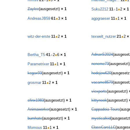
Zaylee
(ausgesetzt)
× 1
11
Suku2212
●
1
●
2
× 1
61
11
AndreasJB59
●
3
× 1
agpgraeser
●
1
× 1
11
21
witz-der-erste
●
2
× 1
texwelt_nutzer
●
2
×
41
AdnanS2024
(ausgeset
Bertha_T5
●
2
●
6
× 1
11
neneme73
(ausgesetzt
Parametrixer
●
1
× 1
kegax93
(ausgesetzt)
× 1
hodejow620
(ausgesetz
11
vacame8579
(ausgeset
grosmar
●
2
× 1
viexports
(ausgesetzt)
sfinx1983
(ausgesetzt)
× 1
kittynook
(ausgesetzt)
Animaworker
(ausgesetzt)
× 1
Cappadoia Tours
(ausg
burnhate
(ausgesetzt)
× 1
mysticalkid
(ausgesetz
11
ClassCarsLLC
(ausges
Momous
●
1
× 1