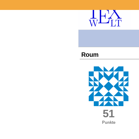
Roum
51
Punkte