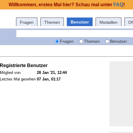
Willkommen, erstes Mal hier? Schau mal unter
FAQ
!
Benutzer
Fragen
Themen
Medaillen
Of
Fragen
Themen
Benutzer
Registrierte Benutzer
Mitglied von
28 Jan '21, 12:44
Letztes Mal gesehen
07 Jan, 01:17