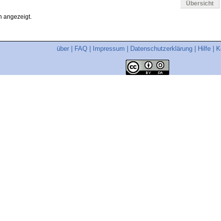
Übersicht
 angezeigt.
über
|
FAQ
|
Impressum
|
Datenschutzerklärung
|
Hilfe
|
K