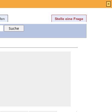
Anmelden
über
FAQ
×
fen
Stelle eine Frage