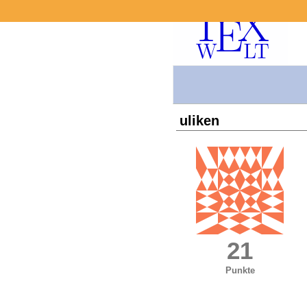
uliken
21
Punkte