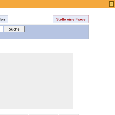
Anmelden
über
FAQ
×
fen
Stelle eine Frage