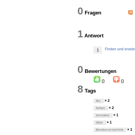
0
Fragen
1
Antwort
Finden und ersetz
1
0
Bewertung
0
0
8
Tags
× 2
tikz
× 2
farben
× 1
texmaker
× 1
biber
× 1
literaturverzeichnis