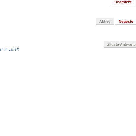
Übersicht
Aktive
Neueste
älteste Antwort
en in LaTeX
en