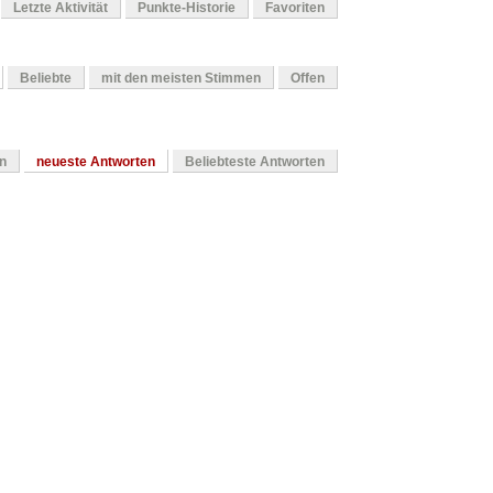
Letzte Aktivität
Punkte-Historie
Favoriten
Beliebte
mit den meisten Stimmen
Offen
en
neueste Antworten
Beliebteste Antworten