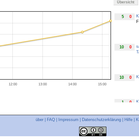
Übersicht
K
5
0
F
s
10
0
T
K
10
0
12:00
13:00
14:00
15:00
K
1
0
über
|
FAQ
|
Impressum
|
Datenschutzerklärung
|
Hilfe
|
K