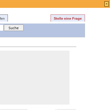
Anmelden
über
FAQ
×
fen
Stelle eine Frage