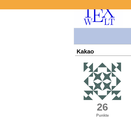
Kakao
26
Punkte