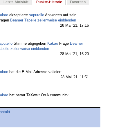
Letzte Aktivität
Punkte-Historie
Favoriten
akao
akzeptierte
saputello
Antworten auf sein
ragen
Beamer Tabelle zeilenweise einblenden
28 Mai '21, 17:16
aputello
Stimme abgegeben
Kakao
Frage
Beamer
abelle zeilenweise einblenden
28 Mai '21, 16:20
akao
hat die E-Mail Adresse validiert
28 Mai '21, 11:51
akao
hat betrat TeXwelt Q&A community
28 Mai '21, 11:50
ontakt