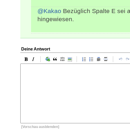
@Kakao
Bezüglich Spalte E sei au
hingewiesen.
Deine Antwort
[Vorschau ausblenden]