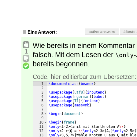
Eine Antwort:
active answers
älteste
Wie bereits in einem Kommentar v
1
falsch. Mit dem Lesen der
-
\only
bereits begonnen.
Code, hier editierbar zum Übersetzen:
1
\documentclass
{
beamer
}
2
3
\usepackage
[
utf8
]
{
inputenc
}
4
\usepackage
[
ngerman
]
{
babel
}
5
\usepackage
[
T1
]
{
fontenc
}
6
\usepackage
{
amssymb
}
7
8
\begin
{
document
}
9
10
\begin
{
frame
}
11
\only
<1-2>
{
init mit Startknoten A
\\
}
12
\only
<2->
{
Q = 
\{
\only
<2-3>
{
A,
}
\only
<2-5>
{
13
\only
<3,5,7>
{
Wähle Knoten u aus Q mit kle