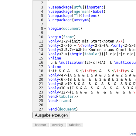
2
3
\usepackage
[
utf8
]
{
inputenc
}
4
\usepackage
[
ngerman
]
{
babel
}
5
\usepackage
[
T1
]
{
fontenc
}
6
\usepackage
{
amssymb
}
7
8
\begin
{
document
}
9
10
\begin
{
frame
}
11
\only
<1-2>
{
init mit Startknoten A
\\
}
12
\only
<2->
{
Q = 
\{
\only
<2-3>
{
A,
}
\only
<2-5>
{
13
\only
<3,5,7>
{
Wähle Knoten u aus Q mit kle
14
\only
<2->
{
\begin
{
tabular
}
{
|l|c|c|c|c|c|c|
15
\hline
16
 u & 
\multicolumn
{
2
}
{
c|
}
{
A
}
  & 
\multicolu
17
\hline
18
init & 0 & - & 
$
\infty
$
 & - & 
$
\infty
$
 & 
19
\only
<4->
{
A & & & 1 & A & 3 & A & 2 & A &
20
\only
<6->
{
B & & &  &  & 2 & B & 2 & A &  
21
\only
<8->
{
D & & &  &  &  &  &  &  & 3 & D
22
\only
<10->
{
C & & &  &  &  &  &  &  & 3 & 
23
\only
<12->
{
E & & &  &  &  &  &  &  &  & 
\
24
\end
{
tabular
}
}
25
\end
{
frame
}
26
27
\end
{
document
}
Ausgabe erzeugen
beamer
overlay
tabellen
bear