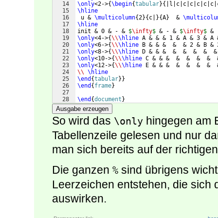
14
\only
<2->
{
\begin
{
tabular
}
{
|l|c|c|c|c|c|c|
15
\hline
16
 u & 
\multicolumn
{
2
}
{
c|
}
{
A
}
  & 
\multicolu
17
\hline
18
init & 0 & - & 
$
\infty
$
 & - & 
$
\infty
$
 & 
19
\only
<4->
{
\\
\hline
 A & & & 1 & A & 3 & A 
20
\only
<6->
{
\\
\hline
 B & & &  &  & 2 & B & 
21
\only
<8->
{
\\
\hline
 D & & &  &  &  &  &  &
22
\only
<10->
{
\\
\hline
 C & & &  &  &  &  &  
23
\only
<12->
{
\\
\hline
 E & & &  &  &  &  &  
24
\\
\hline
25
\end
{
tabular
}
}
26
\end
{
frame
}
27
28
\end
{
document
}
Ausgabe erzeugen
So wird das
hingegen am En
\only
Tabellenzeile gelesen und nur 
man sich bereits auf der richtigen
Die ganzen
sind übrigens wicht
%
Leerzeichen entstehen, die sich d
auswirken.