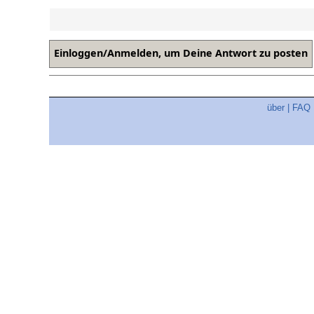
über
|
FAQ