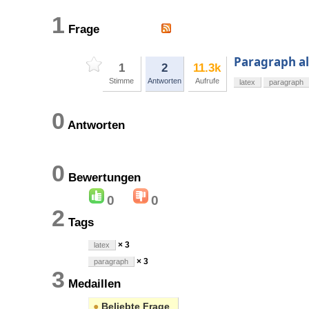
1
Frage
Paragraph a
1
2
11.3k
Stimme
Antworten
Aufrufe
latex
paragraph
0
Antworten
0
Bewertungen
0
0
2
Tags
× 3
latex
× 3
paragraph
3
Medaillen
●
Beliebte Frage