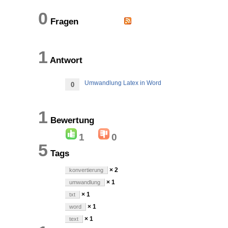
0
Fragen
1
Antwort
Umwandlung Latex in Word
0
1
Bewertung
1
0
5
Tags
× 2
konvertierung
× 1
umwandlung
× 1
txt
× 1
word
× 1
text