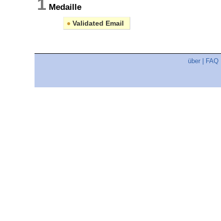
1
Medaille
●
Validated Email
über
|
FAQ