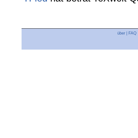
über
|
FAQ