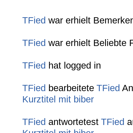
TFied
war erhielt Bemerke
TFied
war erhielt Beliebte 
TFied
hat logged in
TFied
bearbeitete
TFied
An
Kurztitel mit biber
TFied
antwortetest
TFied
a