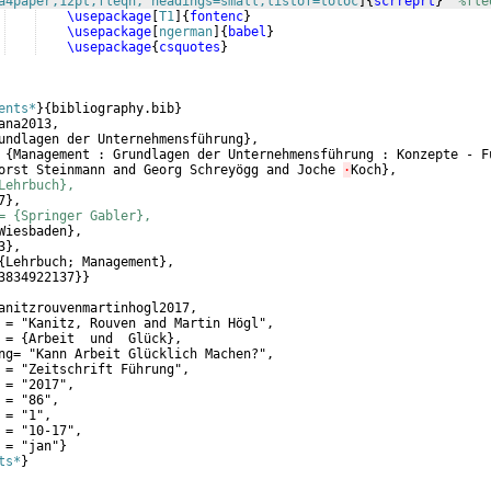
a4paper,12pt,fleqn, headings=small,listof=totoc
]
{
scrreprt
}
%fle
\usepackage
[
T1
]
{
fontenc
}
\usepackage
[
ngerman
]
{
babel
}
\usepackage
{
csquotes
}
ents*
}
{
bibliography.bib
}
ana2013,
undlagen der Unternehmensführung
}
,
 
{
Management : Grundlagen der Unternehmensführung : Konzepte - F
orst Steinmann and Georg Schreyögg and Joche 
·
Koch
}
,
Lehrbuch},
7
}
,
= {Springer Gabler},
Wiesbaden
}
,
3
}
,
{
Lehrbuch; Management
}
,
3834922137
}}
anitzrouvenmartinhogl2017,
 = "Kanitz, Rouven and Martin Högl",
 = 
{
Arbeit  und  Glück
}
,
ng= "Kann Arbeit Glücklich Machen?", 
 = "Zeitschrift Führung",
 = "2017",
 = "86",
 = "1",
 = "10-17",
 = "jan"
}
ts*
}
     