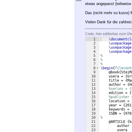
etwas angepasst (teilweise
Das (nicht mehr so kurze) M
Vielen Dank für die zahlre
Code, hier editierbar zum Üb
1
\documentcl
2
\usepackage
3
\usepackage
4
\usepackage
5
%
6
%
7
%
8
\begin
{
filecont
9
    @book
{
SteiM
10
    usera = 
{
Gr
11
    title = 
{
Ma
12
    author = 
{
H
13
%series = {
14
    edition = 
{
15
%publisher 
16
    location = 
17
    year = 
{
201
18
    keywords = 
19
    ISBN = 
{
978
20
%
21
    @ARTICLE 
{
k
22
    author 
23
    usera  