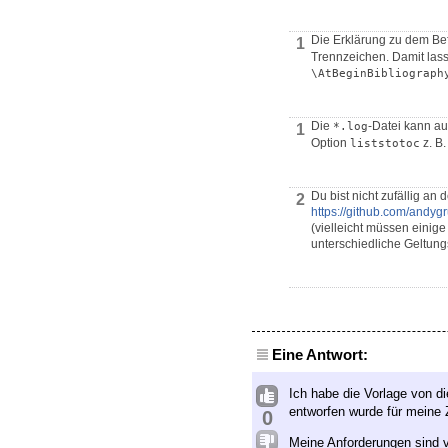
Die Erklärung zu dem Be
1
Trennzeichen. Damit lass
\AtBeginBibliograph
Die
-Datei kann au
*.log
1
Option
z. B
liststotoc
Du bist nicht zufällig an 
2
https://github.com/and
(vielleicht müssen einig
unterschiedliche Geltun
Eine Antwort:
Ich habe die Vorlage von di
entworfen wurde für meine
0
Meine Anforderungen sind v