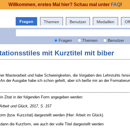
Willkommen, erstes Mal hier? Schau mal unter
FAQ
!
Fragen
Themen
Benutzer
Medaillen
Of
Fragen
Themen
Benutzer
tionsstiles mit Kurztitel mit biber
ner Masterarbeit und habe Schwierigkeiten, die Vorgaben des Lehrstuhls hinsic
 An der Ausgabe habe ich schon gefeilt, aber ich beiße mir an der Formatieru
ein Zitat in der folgenden Form angegeben werden:
 Arbeit und Glück, 2017, S. 157
form (bzw. Kurzzitat) dargestellt werden (Hier: Arbeit im Glück).
 dann die Kurzform, wie auch der volle Titel dargestellt werden