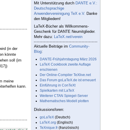
Mit Unterstützung durch
DANTE e.V.:
Deutschsprachige
Anwendervereinigung TeX e.V.
Danke
den Mitgliedern!
LaTeX-Bücher als Willkommens-
Geschenk für DANTE Neumitglieder.
Mehr dazu:
LaTeX.net/verein
Aktuelle Beiträge im
Community-
ird (in der
Blog
:
den könnte
DANTE-Frühjahrstagung März 2026
hen soll (im
LaTeX Cookbook zweite Auflage
017))
erschienen
Der Online-Compiler TeXlive.net
Das Forum goLaTeX.de ist erneuert
em meine
Einführung in ConTeXt
iterhelfen kann.
Spielkarten mit LaTeX
Weiterer CTAN Spiegel-Server
Mathematisches Modell plotten
Diskussionsforen:
goLaTeX
(Deutsch)
LaTeX.org
(Englisch)
TeXnique.fr
(französisch)