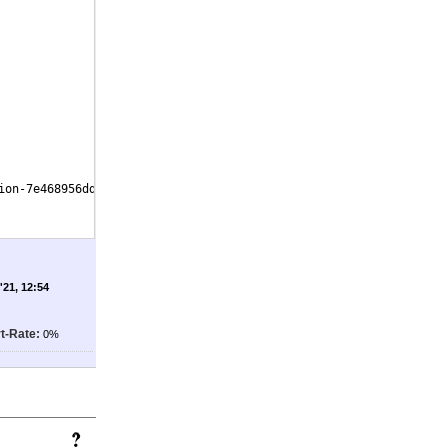
ion-7e468956ddf8
}
,
'21, 12:54
t-Rate:
0%