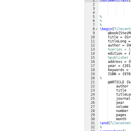
1
\documentclass
[
2
3
4
5
%
6
%
7
%
8
\begin
{
filecont
9
    @book
{
SteiM
10
    title = 
{
Gr
11
    titleLong =
12
    author = 
{
H
13
%series = {
14
    edition = 
{
15
%publisher 
16
    address = 
{
17
    year = 
{
201
18
    keywords = 
19
    ISBN = 
{
978
20
%
21
    @ARTICLE 
{
k
22
    author 
23
    title  
24
    titleLo
25
    journal
26
    year   
27
    volume 
28
    number 
29
    pages  
30
    month  
31
\end
{
fileconten
32
%              