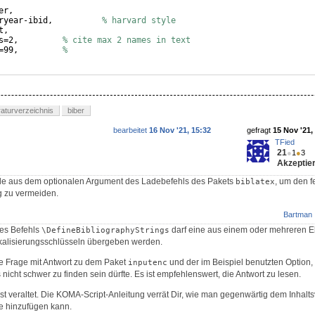
er,
ryear-ibid,          
% harvard style
t,
s=2,         
% cite max 2 names in text
=99,         
%
eraturverzeichnis
biber
bearbeitet
16 Nov '21, 15:32
gefragt
15 Nov '21,
TFied
21
●
1
●
3
Akzeptier
eile aus dem optionalen Argument des Ladebefehls des Pakets
, um den f
biblatex
 zu vermeiden.
Bartman
es Befehls
darf eine aus einem oder mehreren 
\DefineBibliographyStrings
kalisierungsschlüsseln übergeben werden.
ne Frage mit Antwort zu dem Paket
und der im Beispiel benutzten Option,
inputenc
icht schwer zu finden sein dürfte. Es ist empfehlenswert, die Antwort zu lesen.
st veraltet. Die KOMA-Script-Anleitung verrät Dir, wie man gegenwärtig dem Inhalt
se hinzufügen kann.