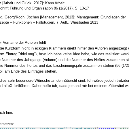
n [Arbeit und Glück, 2017]: Kann Arbeit
chrift Führung und Organisation 86 (1/2017), S. 10-17
gg, Georg/Koch, Jochen [Management, 2013]: Management: Grundlagen der
pte – Funktionen – Fallstudien, 7. Aufl., Wiesbaden 2013
r Vorname der Autoren fehlt
die Kurzform nicht in eckigen Klammern direkt hinter den Autoren angeszeigt w
dem Eintrag "titleLong"), bzw. ich habe keine Idee habe, wie das realisiert wer
die Nummer des Jahrgangs (Volume) und die Nummer des Heftes zusammen ste
 die Nummer des Heftes und das Erscheinungsjahr zusammen stehen (86 (1/2
oll am Ende des Eintrages stehen.
s dies sehr besondere Wünsche an den Zitierstil sind. Ich würde jedoch trotzd
 LaTeX fortführen. Daher hoffe ich, dass jemand mir bei meinem Zitierstiel we
ich hier:
ersetzen: