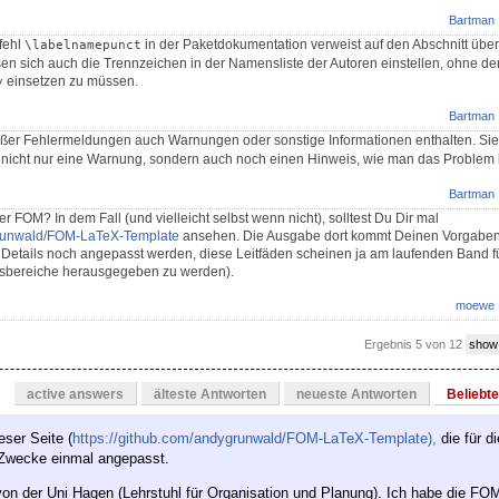
Bartman
fehl
in der Paketdokumentation verweist auf den Abschnitt über
\labelnamepunct
en sich auch die Trennzeichen in der Namensliste der Autoren einstellen, ohne de
einsetzen zu müssen.
y
Bartman
ßer Fehlermeldungen auch Warnungen oder sonstige Informationen enthalten. Sie 
. nicht nur eine Warnung, sondern auch noch einen Hinweis, wie man das Problem 
Bartman
der FOM? In dem Fall (und vielleicht selbst wenn nicht), solltest Du Dir mal
ygrunwald/FOM-LaTeX-Template
ansehen. Die Ausgabe dort kommt Deinen Vorgaben
e Details noch angepasst werden, diese Leitfäden scheinen ja am laufenden Band f
gsbereiche herausgegeben zu werden).
moewe
Ergebnis 5 von 12
show
active answers
älteste Antworten
neueste Antworten
Beliebt
eser Seite (
https://github.com/andygrunwald/FOM-LaTeX-Template),
die für 
 Zwecke einmal angepasst.
on der Uni Hagen (Lehrstuhl für Organisation und Planung). Ich habe die FO