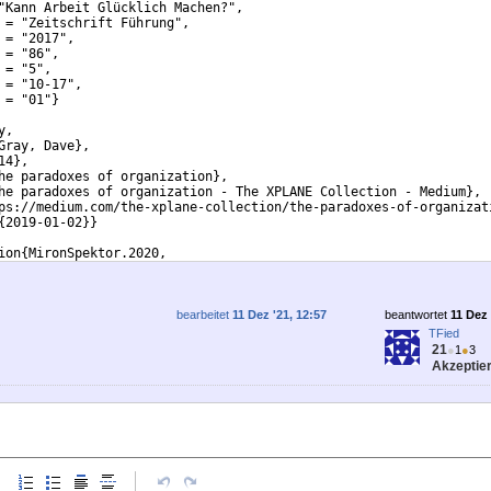
"Kann Arbeit Glücklich Machen?", 
 = "Zeitschrift Führung",
 = "2017",
 = "86",
 = "5",
 = "10-17",
 = "01"
}
y,
Gray, Dave
}
,
14
}
,
he paradoxes of organization
}
,
he paradoxes of organization - The XPLANE Collection - Medium
}
,
ps://medium.com/the-xplane-collection/the-paradoxes-of-organizat
{
2019-01-02
}}
ion
{
MironSpektor.2020,
ollective Paradoxical Frames
}
,
bearbeitet
11 Dez '21, 12:57
beantwortet
11 Dez 
TFied
21
●
1
●
3
Akzeptier