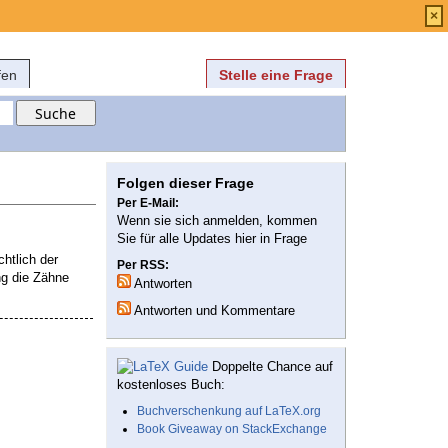
Anmelden
über
FAQ
×
fen
Stelle eine Frage
Folgen dieser Frage
Per E-Mail:
Wenn sie sich anmelden, kommen
Sie für alle Updates hier in Frage
htlich der
Per RSS:
ng die Zähne
Antworten
Antworten und Kommentare
Doppelte Chance auf
kostenloses Buch:
Buchverschenkung auf LaTeX.org
Book Giveaway on StackExchange