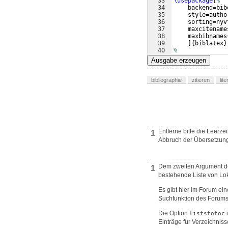
33
\usepackage
[
%
34
    backend=bib
35
    style=autho
36
    sorting=nyv
37
    maxcitename
38
    maxbibnames
39
]
{
biblatex
}
40
%
41
%
Ausgabe erzeugen
bibliographie
zitieren
lit
Entferne bitte die Leerz
1
Abbruch der Übersetzung
Dem zweiten Argument d
1
bestehende Liste von Lo
Es gibt hier im Forum ei
Suchfunktion des Forums n
Die Option
i
liststotoc
Einträge für Verzeichnis