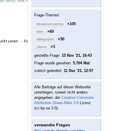
qn setzt die Formeln linksbündig
Frage-Themen:
×105
literaturverzeichnis
×60
biber
×50
bibliographie
unktionen - Fallstudien
}
,
×3
zitieren
gestellte Frage:
15 Nov '21, 16:43
Frage wurde gesehen:
5,704 Mal
zuletzt geändert:
11 Dez '21, 12:57
Alle Beiträge auf dieser Webseite
unterliegen, soweit nicht anders
angegeben, der
Creative Commons
Attribution Share-Alike 3.0
Lizenz
(cc-by-sa 3.0).
verwandte Fragen