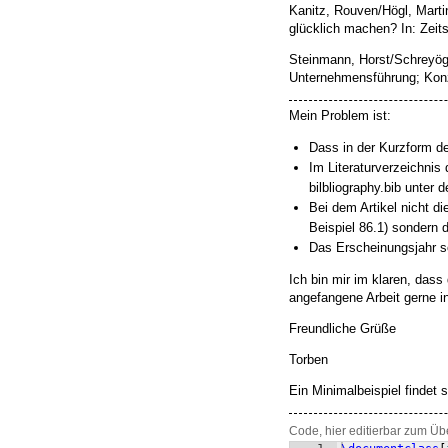
Kanitz, Rouven/Högl, Marti
glücklich machen? In: Zeits
Steinmann, Horst/Schreyö
Unternehmensführung; Konze
Mein Problem ist:
Dass in der Kurzform de
Im Literaturverzeichnis 
bilbliography.bib unter 
Bei dem Artikel nicht 
Beispiel 86.1) sondern
Das Erscheinungsjahr s
Ich bin mir im klaren, das
angefangene Arbeit gerne in
Freundliche Grüße
Torben
Ein Minimalbeispiel findet s
Code, hier editierbar zum Üb