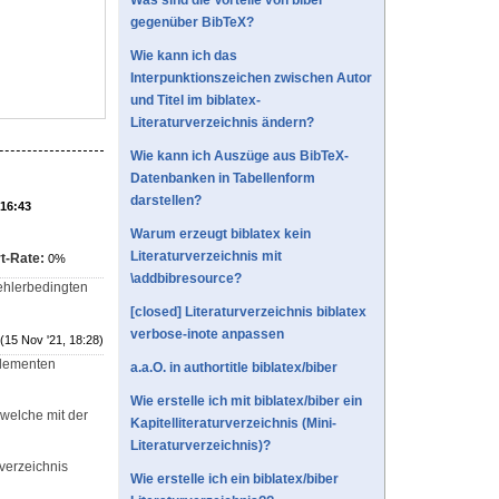
Was sind die Vorteile von biber
gegenüber BibTeX?
Wie kann ich das
Interpunktionszeichen zwischen Autor
und Titel im biblatex-
Literaturverzeichnis ändern?
Wie kann ich Auszüge aus BibTeX-
Datenbanken in Tabellenform
darstellen?
 16:43
Warum erzeugt biblatex kein
Literaturverzeichnis mit
t-Rate:
0%
\addbibresource?
ehlerbedingten
[closed] Literaturverzeichnis biblatex
verbose-inote anpassen
(15 Nov '21, 18:28)
Elementen
a.a.O. in authortitle biblatex/biber
Wie erstelle ich mit biblatex/biber ein
 welche mit der
Kapitelliteraturverzeichnis (Mini-
Literaturverzeichnis)?
sverzeichnis
Wie erstelle ich ein biblatex/biber