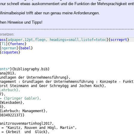
 nur schnell etwas auskommentiert und die Funktion der Mehrsprachigkeit entf
inimalbeispiel trifft aber nun genau meine Anforderungen.
ichen Hinweise und Tipps!
ersetzen:
ass
[
a4paper,12pt,fleqn, headings=small,listof=totoc
]
{
scrreprt
}
[
T1
]
{
fontenc
}
[
ngerman
]
{
babel
}
{
csquotes
}
ents*
}
{
bibliography.bib
}
ana2013,
undlagen der Unternehmensführung
}
,
nagement : Grundlagen der Unternehmensführung : Konzepte - Funkt
orst Steinmann and Geor Schreyögg and Jochen Koch
}
,
Lehrbuch},
7
}
,
= {Springer Gabler},
{
Wiesbaden
}
,
3
}
,
{
Lehrbuch; Management
}
,
3834922137
}}
anitzrouvenmartinhogl2017,
 = "Kanitz, Rouven and Högl, Martin",
 = 
{
Arbeit  und  Glück
}
,