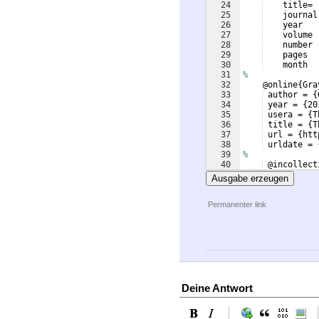
24
    title= 
25
    journal
26
    year   
27
    volume 
28
    number 
29
    pages  
30
    month  
31
%
32
    @online
{
Gra
33
 author = 
{
34
 year = 
{
20
35
 usera = 
{
T
36
 title = 
{
T
37
 url = 
{
htt
38
 urldate = 
39
%     
40
 @incollect
41
 usera = 
{
C
Ausgabe erzeugen
Permanenter link
Deine Antwort