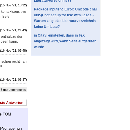
Literaturverzeichnis??
(15 Nov '21, 18:32)
Package inputenc Error: Unicode char
 kontextsensitive
\u8:� not set up for use with LaTeX -
n Befehl
Warum zeigt das Literaturverzeichnis
keine Umlaute?
(15 Nov '21, 21:43)
in Citavi einstellen, dass in TeX
enthält zu der
angezeigt wird, wann Seite aufgerufen
lösen kann.
wurde
(16 Nov '21, 05:48)
 schon recht nah
ür
(16 Nov '21, 08:37)
 7 more comments
este Antworten
die FOM
M-Vorlage nun