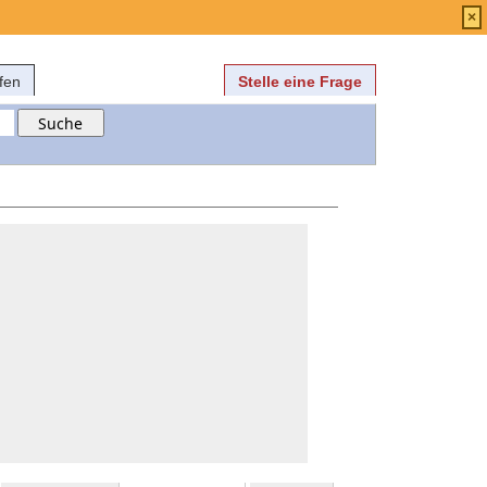
Anmelden
über
FAQ
×
fen
Stelle eine Frage