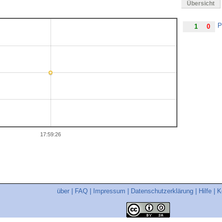
Übersicht
P
1
0
17:59:26
über
|
FAQ
|
Impressum
|
Datenschutzerklärung
|
Hilfe
|
K