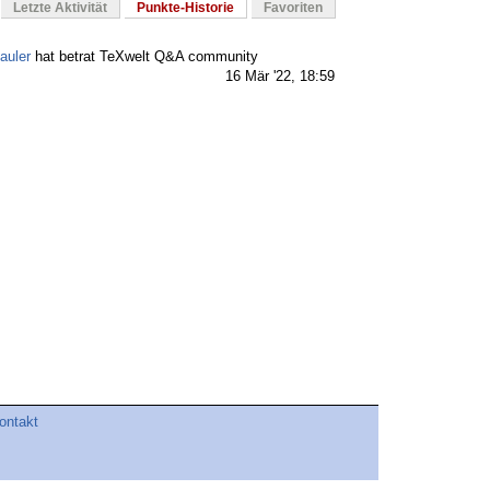
Letzte Aktivität
Punkte-Historie
Favoriten
auler
hat betrat TeXwelt Q&A community
16 Mär '22, 18:59
ontakt