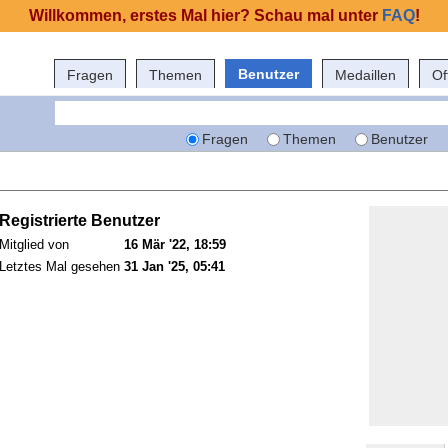
Willkommen, erstes Mal hier? Schau mal unter
FAQ
!
Benutzer
Fragen
Themen
Medaillen
Of
Fragen
Themen
Benutzer
Registrierte Benutzer
Mitglied von
16 Mär '22, 18:59
Letztes Mal gesehen
31 Jan '25, 05:41