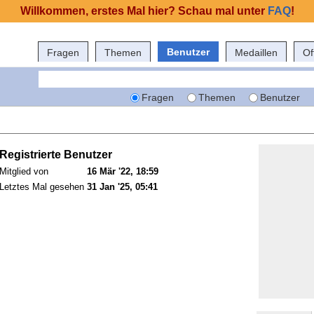
Willkommen, erstes Mal hier? Schau mal unter
FAQ
!
Benutzer
Fragen
Themen
Medaillen
Of
Fragen
Themen
Benutzer
Registrierte Benutzer
Mitglied von
16 Mär '22, 18:59
Letztes Mal gesehen
31 Jan '25, 05:41