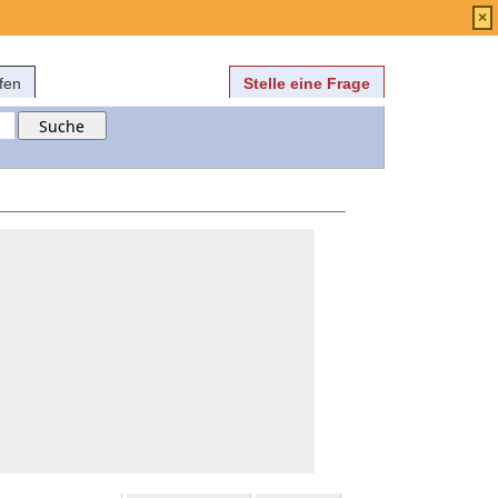
Anmelden
über
FAQ
×
fen
Stelle eine Frage