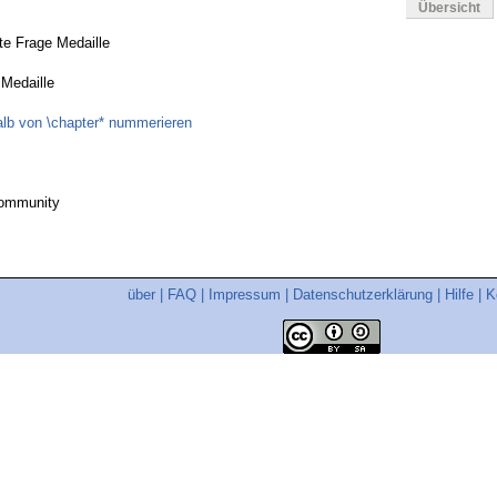
Übersicht
te Frage Medaille
 Medaille
alb von \chapter* nummerieren
community
über
|
FAQ
|
Impressum
|
Datenschutzerklärung
|
Hilfe
|
K