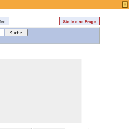
Anmelden
über
FAQ
×
fen
Stelle eine Frage