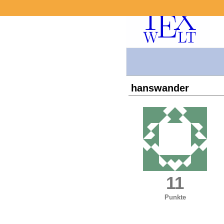
hanswander
11
Punkte