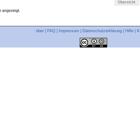
Übersicht
 angezeigt.
über
|
FAQ
|
Impressum
|
Datenschutzerklärung
|
Hilfe
|
K