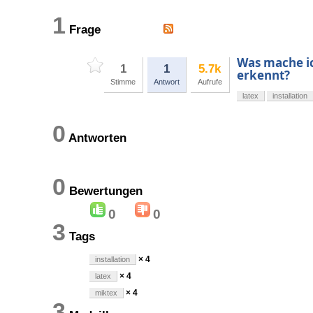
1
Frage
Was mache i
1
1
5.7k
erkennt?
Stimme
Antwort
Aufrufe
latex
installation
0
Antworten
0
Bewertungen
0
0
3
Tags
× 4
installation
× 4
latex
× 4
miktex
3