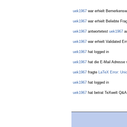
uek1967
war erhielt Bemerkenswe
uek1967
war erhielt Beliebte Fra
uek1967
antwortetest
uek1967
a
uek1967
war erhielt Validated Em
uek1967
hat logged in
uek1967
hat die E-Mail Adresse v
uek1967
fragte
LaTeX Error: Unic
uek1967
hat logged in
uek1967
hat betrat TeXwelt Q&