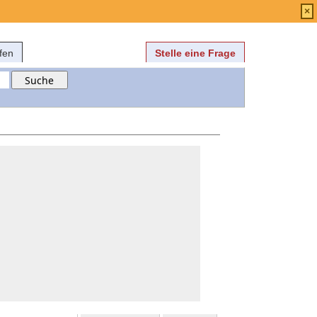
Anmelden
über
FAQ
×
fen
Stelle eine Frage