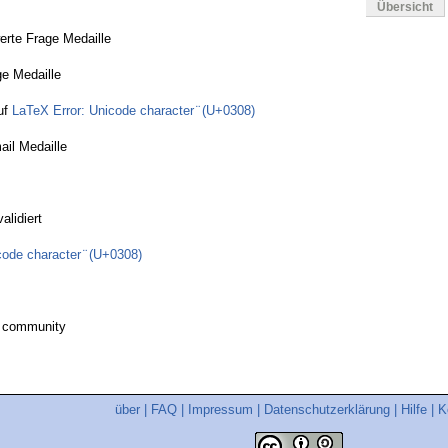
Übersicht
rte Frage Medaille
ge Medaille
uf
LaTeX Error: Unicode character ̈ (U+0308)
ail Medaille
alidiert
ode character ̈ (U+0308)
A community
über
|
FAQ
|
Impressum
|
Datenschutzerklärung
|
Hilfe
|
K