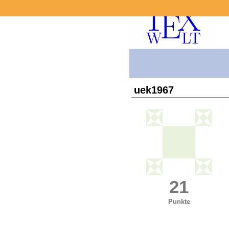
uek1967
21
Punkte