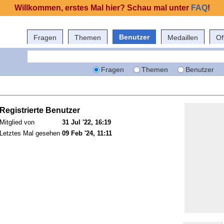
Willkommen, erstes Mal hier? Schau mal unter
FAQ
!
Benutzer
Fragen
Themen
Medaillen
Of
Fragen
Themen
Benutzer
Registrierte Benutzer
Mitglied von
31 Jul '22, 16:19
Letztes Mal gesehen
09 Feb '24, 11:11