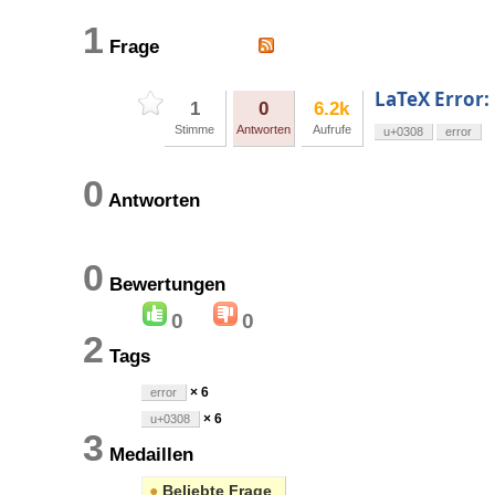
1
Frage
LaTeX Error:
1
0
6.2k
Stimme
Antworten
Aufrufe
u+0308
error
0
Antworten
0
Bewertungen
0
0
2
Tags
× 6
error
× 6
u+0308
3
Medaillen
●
Beliebte Frage