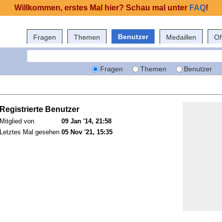
Willkommen, erstes Mal hier? Schau mal unter
FAQ
!
Benutzer
Fragen
Themen
Medaillen
Of
Fragen
Themen
Benutzer
Registrierte Benutzer
Mitglied von
09 Jan '14, 21:58
Letztes Mal gesehen
05 Nov '21, 15:35