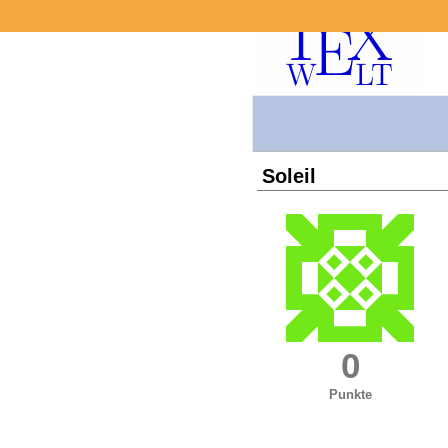
Soleil
0
Punkte