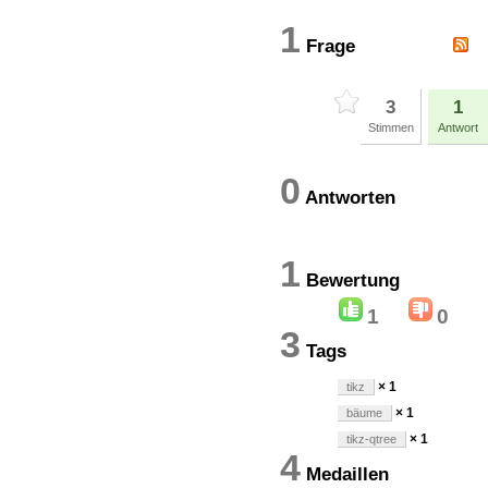
1
Frage
3
1
Stimmen
Antwort
0
Antworten
1
Bewertun
1
0
3
Tags
× 1
tikz
× 1
bäume
× 1
tikz-qtree
4
Medaillen