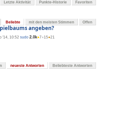
Letzte Aktivität
Punkte-Historie
Favoriten
Beliebte
mit den meisten Stimmen
Offen
 Spielbaums angeben?
2.0k
b '14, 10:52
sudo
●
7
●
15
●
21
en
neueste Antworten
Beliebteste Antworten