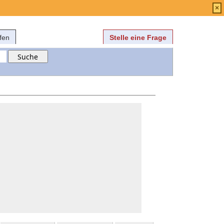
Anmelden
über
FAQ
×
fen
Stelle eine Frage