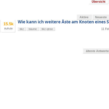
Übersicht
Aktive
Neueste
Wie kann ich weitere Äste am Knoten eines
15.5k
Aufrufe
11 Fe
tikz
bäume
tikz-qtree
älteste Antwort
g