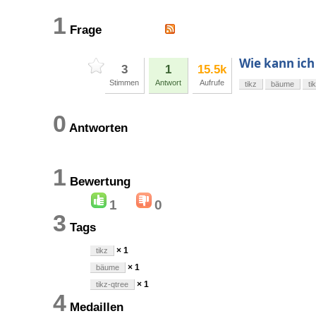
1
Frage
Wie kann ich
3
1
15.5k
Stimmen
Antwort
Aufrufe
tikz
bäume
ti
0
Antworten
1
Bewertung
1
0
3
Tags
× 1
tikz
× 1
bäume
× 1
tikz-qtree
4
Medaillen