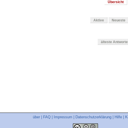
Übersicht
Aktive
Neueste
älteste Antwort
en
über
|
FAQ
|
Impressum
|
Datenschutzerklärung
|
Hilfe
|
K