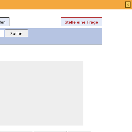
Anmelden
über
FAQ
×
fen
Stelle eine Frage