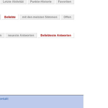
Letzte Aktivität
Punkte-Historie
Favoriten
Beliebte
mit den meisten Stimmen
Offen
en
neueste Antworten
Beliebteste Antworten
ontakt