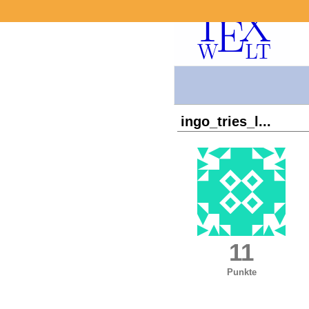
ingo_tries_l...
11
Punkte