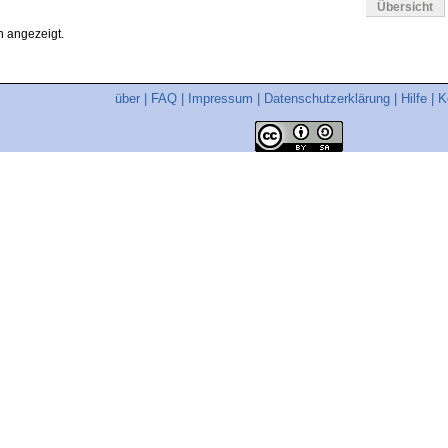
Übersicht
 angezeigt.
über
|
FAQ
|
Impressum
|
Datenschutzerklärung
|
Hilfe
|
K