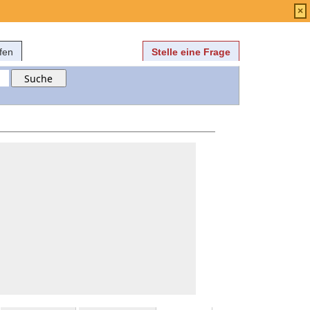
Anmelden
über
FAQ
×
fen
Stelle eine Frage