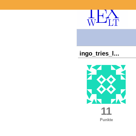
ingo_tries_l...
11
Punkte