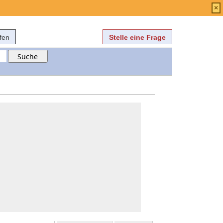
Anmelden
über
FAQ
×
fen
Stelle eine Frage