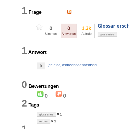
1
Frage
Glossar ersch
0
0
1.3k
Stimmen
Antworten
Aufrufe
glossaries
1
Antwort
[deleted] asdasdasdasdasdsad
0
0
Bewertungen
0
0
2
Tags
× 1
glossaries
× 1
asdas
1