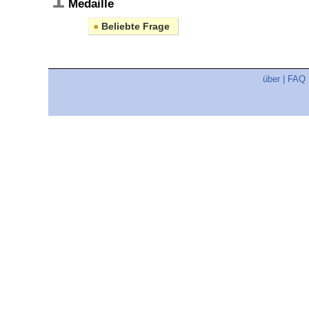
Medaille
●
Beliebte Frage
über
|
FAQ