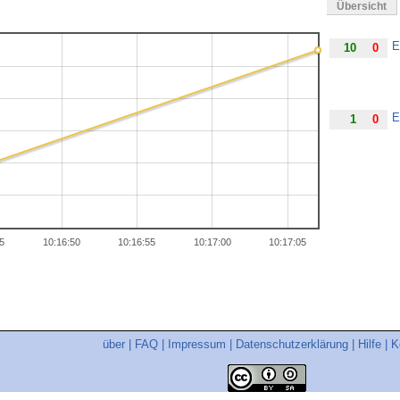
Übersicht
E
10
0
E
1
0
45
10:16:50
10:16:55
10:17:00
10:17:05
über
|
FAQ
|
Impressum
|
Datenschutzerklärung
|
Hilfe
|
K