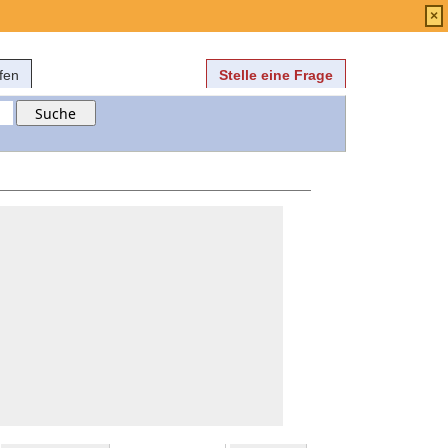
Anmelden
über
FAQ
×
fen
Stelle eine Frage