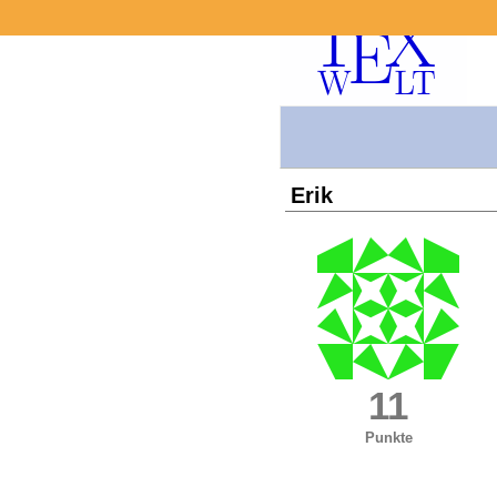
Erik
11
Punkte