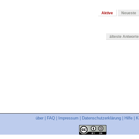
Aktive
Neueste
älteste Antwort
en
über
|
FAQ
|
Impressum
|
Datenschutzerklärung
|
Hilfe
|
K