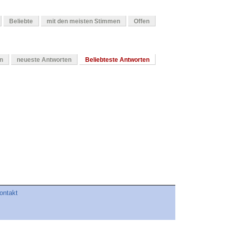
Beliebte
mit den meisten Stimmen
Offen
en
neueste Antworten
Beliebteste Antworten
ontakt