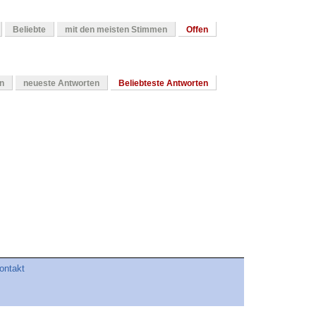
Beliebte
mit den meisten Stimmen
Offen
en
neueste Antworten
Beliebteste Antworten
ontakt