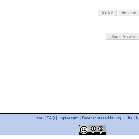
Aktive
Neueste
älteste Antwort
en
über
|
FAQ
|
Impressum
|
Datenschutzerklärung
|
Hilfe
|
K