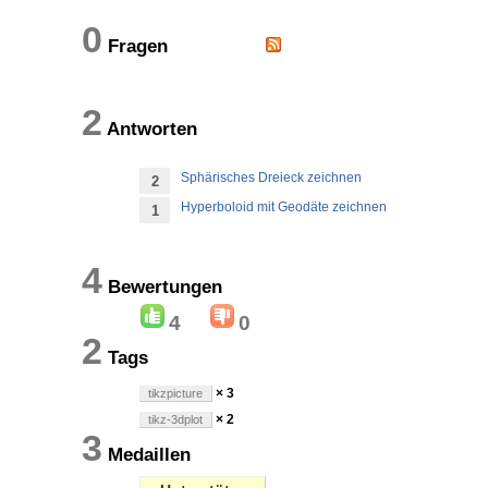
0
Fragen
2
Antworten
Sphärisches Dreieck zeichnen
2
Hyperboloid mit Geodäte zeichnen
1
4
Bewertungen
4
0
2
Tags
× 3
tikzpicture
× 2
tikz-3dplot
3
Medaillen