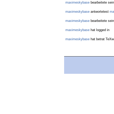
maximeskybase
bearbeitete sei
maximeskybase
antwortetest
ma
maximeskybase
bearbeitete sei
maximeskybase
hat logged in
maximeskybase
hat betrat TeX