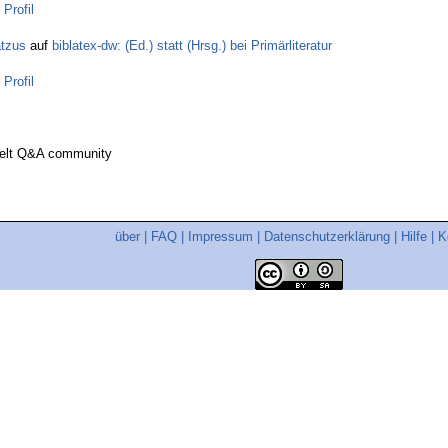
n
Profil
tzus
auf
biblatex-dw: (Ed.) statt (Hrsg.) bei Primärliteratur
n
Profil
welt Q&A community
über
|
FAQ
|
Impressum
|
Datenschutzerklärung
|
Hilfe
|
K