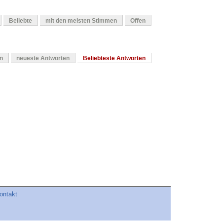
Beliebte
mit den meisten Stimmen
Offen
en
neueste Antworten
Beliebteste Antworten
ontakt