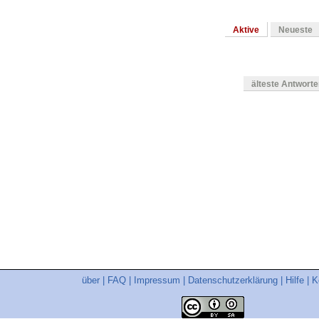
Aktive
Neueste
älteste Antwort
en
über
|
FAQ
|
Impressum
|
Datenschutzerklärung
|
Hilfe
|
K