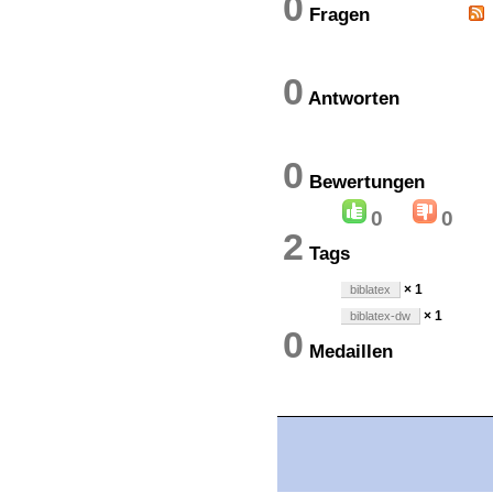
0
Fragen
0
Antworten
0
Bewertung
0
0
2
Tags
× 1
biblatex
× 1
biblatex-dw
0
Medaillen