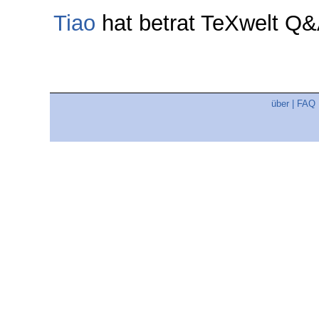
Tiao
hat betrat TeXwelt Q
über
|
FAQ