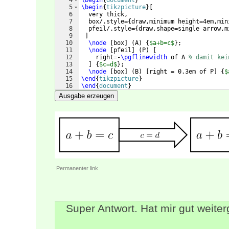
4
\begin
{
document
}
5
\begin
{
tikzpicture
}
[
6
  very thick,
7
  box/.style=
{
draw,minimum height=4em,min
8
  pfeil/.style=
{
draw,shape=single arrow,m
9
]
10
\node
[
box
]
(
A
)
{
$a+b=c$
}
;
11
\node
[
pfeil
]
(
P
)
[
12
    right=-
\pgflinewidth
 of A 
% damit kei
13
]
{
$c=d$
}
;
14
\node
[
box
]
(
B
)
[
right = 0.3em of P
]
{
$
15
\end
{
tikzpicture
}
16
\end
{
document
}
Ausgabe erzeugen
Permanenter link
Super Antwort. Hat mir gut weiter