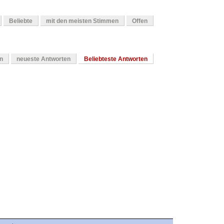
Beliebte
mit den meisten Stimmen
Offen
en
neueste Antworten
Beliebteste Antworten