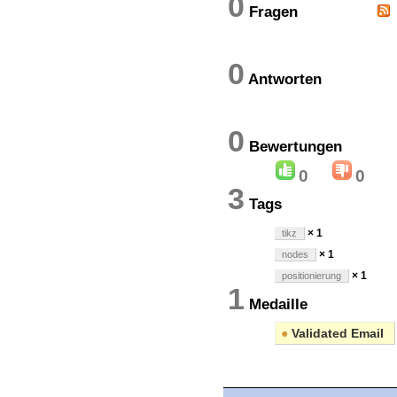
0
Fragen
0
Antworten
0
Bewertung
0
0
3
Tags
× 1
tikz
× 1
nodes
× 1
positionierung
1
Medaille
●
Validated Email