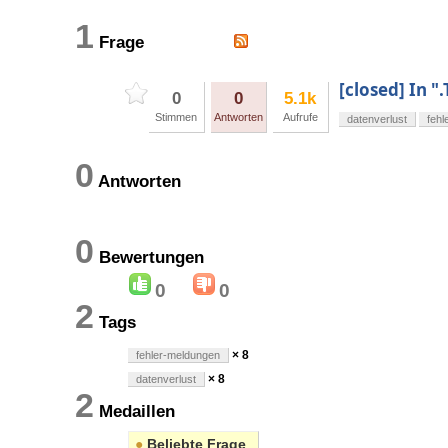
1
Frage
[closed] In "
0
0
5.1k
Stimmen
Antworten
Aufrufe
datenverlust
fehl
0
Antworten
0
Bewertungen
0
0
2
Tags
× 8
fehler-meldungen
× 8
datenverlust
2
Medaillen
●
Beliebte Frage