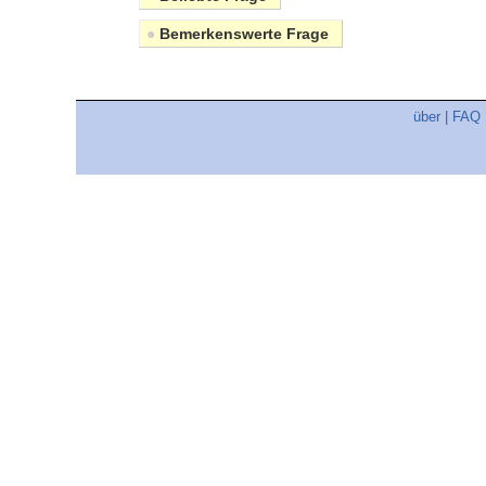
●
Bemerkenswerte Frage
über
|
FAQ