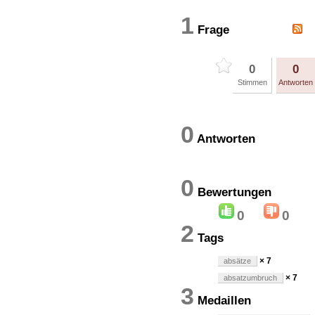
1
Frage
0
0
Stimmen
Antworten
0
Antworten
0
Bewertung
0
0
2
Tags
× 7
absätze
× 7
absatzumbruch
3
Medaillen