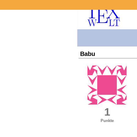
Babu
1
Punkte