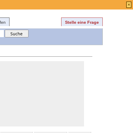
Anmelden
über
FAQ
×
fen
Stelle eine Frage