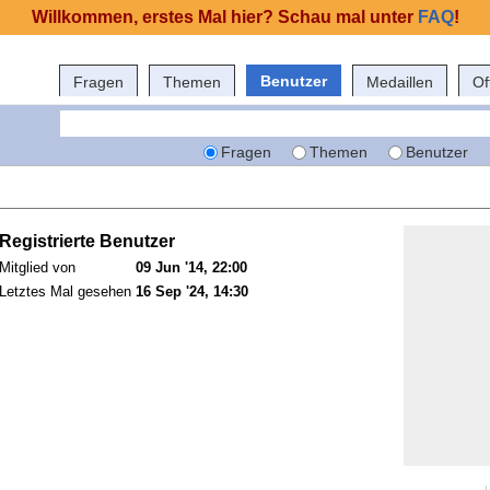
Willkommen, erstes Mal hier? Schau mal unter
FAQ
!
Benutzer
Fragen
Themen
Medaillen
Of
Fragen
Themen
Benutzer
Registrierte Benutzer
Mitglied von
09 Jun '14, 22:00
Letztes Mal gesehen
16 Sep '24, 14:30