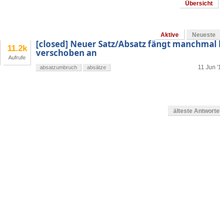
Übersicht
Aktive
Neueste
[closed] Neuer Satz/Absatz fängt manchmal l
11.2k
verschoben an
Aufrufe
11 Jun '
absatzumbruch
absätze
älteste Antwort
en