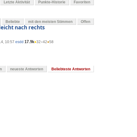
Letzte Aktivität
Punkte-Historie
Favoriten
Beliebte
mit den meisten Stimmen
Offen
eicht nach rechts
17.9k
14, 10:57
esdd
●
32
●
42
●
58
en
neueste Antworten
Beliebteste Antworten