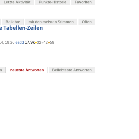
Letzte Aktivität
Punkte-Historie
Favoriten
Beliebte
mit den meisten Stimmen
Offen
 Tabellen-Zeilen
17.9k
14, 19:26
esdd
●
32
●
42
●
58
en
neueste Antworten
Beliebteste Antworten