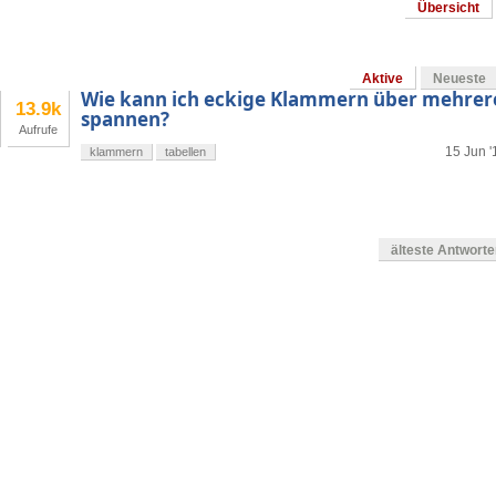
Übersicht
Aktive
Neueste
Wie kann ich eckige Klammern über mehrere
13.9k
spannen?
Aufrufe
15 Jun '
klammern
tabellen
älteste Antwort
g