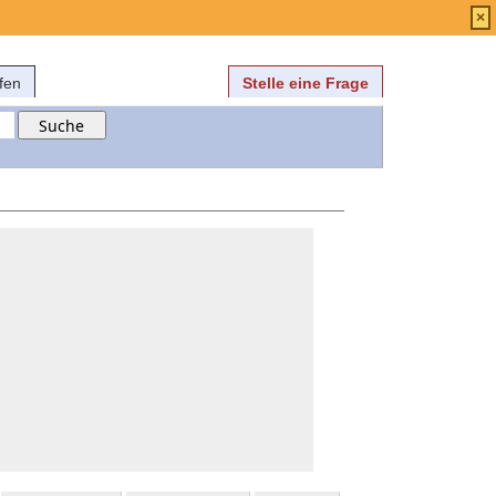
Anmelden
über
FAQ
×
fen
Stelle eine Frage