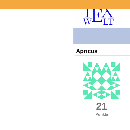
Apricus
21
Punkte