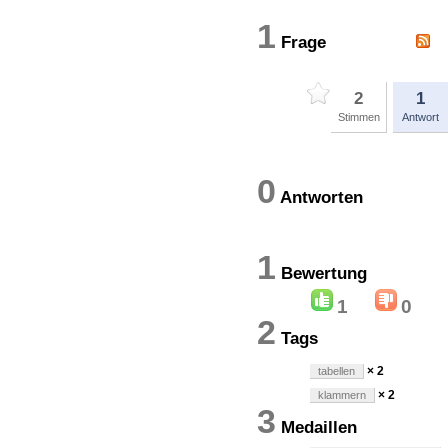
1
Frage
2
1
Stimmen
Antwort
0
Antworten
1
Bewertun
1
0
2
Tags
× 2
tabellen
× 2
klammern
3
Medaillen