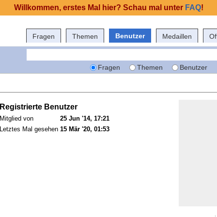
Willkommen, erstes Mal hier? Schau mal unter
FAQ
!
Benutzer
Fragen
Themen
Medaillen
Of
Fragen
Themen
Benutzer
Registrierte Benutzer
Mitglied von
25 Jun '14, 17:21
Letztes Mal gesehen
15 Mär '20, 01:53