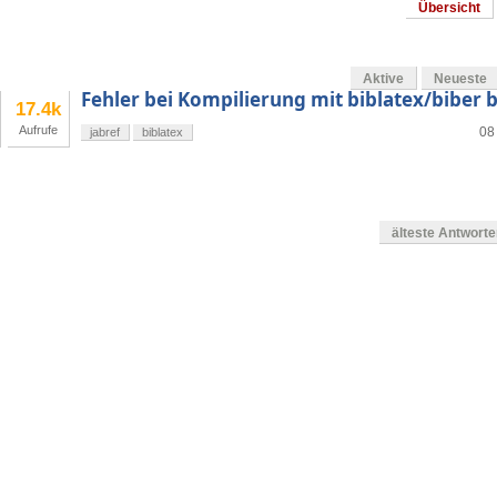
Übersicht
Aktive
Neueste
Fehler bei Kompilierung mit biblatex/biber b
17.4k
Aufrufe
08
jabref
biblatex
älteste Antwort
en