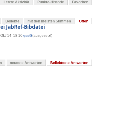
Letzte Aktivität
Punkte-Historie
Favoriten
Beliebte
mit den meisten Stimmen
Offen
ei JabRef-Bibdatei
 Okt '14, 18:10
gast3
(ausgesetzt)
en
neueste Antworten
Beliebteste Antworten