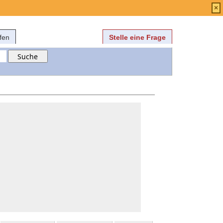
Anmelden
über
FAQ
×
fen
Stelle eine Frage