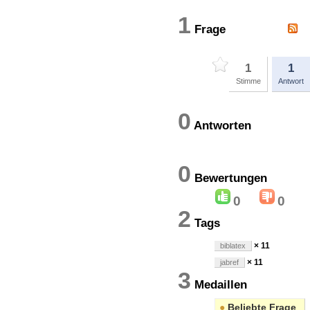
1
Frage
1
1
Stimme
Antwort
0
Antworten
0
Bewertung
0
0
2
Tags
× 11
biblatex
× 11
jabref
3
Medaillen
●
Beliebte Frage