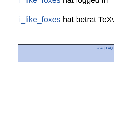
i_like_foxes
hat logged in
i_like_foxes
hat betrat Te
über
|
FAQ