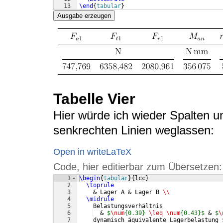
13
\end
{
tabular
}
Ausgabe erzeugen
Tabelle Vier
Hier würde ich wieder Spalten u
senkrechten Linien weglassen:
Open in writeLaTeX
Code, hier editierbar zum Übersetzen:
1
\begin
{
tabular
}
{
lcc
}
2
\toprule
3
    & Lager A & Lager B 
\\
4
\midrule
5
    Belastungsverhältnis
6
  & 
$
\num
{0.39} 
\leq
\num
{0.43}$
 & 
$
\
7
    dynamisch äquivalente Lagerbelastung 