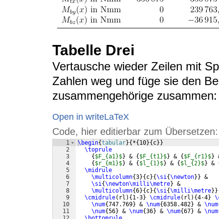
Tabelle Drei
Vertausche wieder Zeilen mit Spa
Zahlen weg und füge sie den Be
zusammengehörige zusammen:
Open in writeLaTeX
Code, hier editierbar zum Übersetzen:
1
\begin
{
tabular
}
{
*
{
10
}
{
c
}}
2
\toprule
3
{
$F_{a1}$
}
 & 
{
$F_{t1}$
}
 & 
{
$F_{r1}$
}
 
4
{
$r_{m1}$
}
 & 
{
$l_{1}$
}
 & 
{
$l_{2}$
}
 & 
5
\midrule
6
\multicolumn
{
3
}
{
c
}
{
\si
{
\newton
}}
 &
7
\si
{
\newton\milli\metre
}
 &
8
\multicolumn
{
6
}
{
c
}
{
\si
{
\milli\metre
}}
9
\cmidrule
(
rl
)
{
1-3
}
\cmidrule
(
rl
)
{
4-4
}
\
10
\num
{
747.769
}
 & 
\num
{
6358.482
}
 & 
\num
11
\num
{
56
}
 & 
\num
{
36
}
 & 
\num
{
67
}
 & 
\num
12
\bottomrule