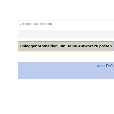
[Vorschau ausblenden]
über
|
FAQ