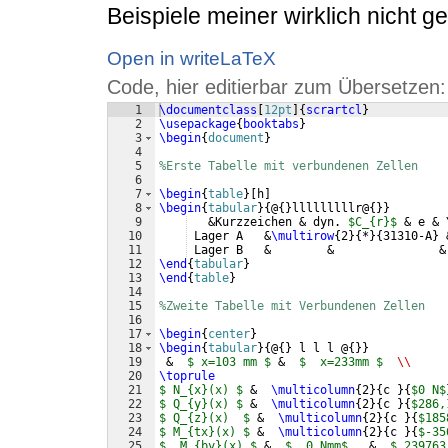
Beispiele meiner wirklich nicht 
Open in writeLaTeX
Code, hier editierbar zum Übersetzen:
1
\documentclass
[
12pt
]
{
scrartcl
}
2
\usepackage
{
booktabs
}
3
\begin
{
document
}
4
5
%Erste Tabelle mit verbundenen Zellen
6
7
\begin
{
table
}
[
h
]
8
\begin
{
tabular
}
{
@
{
}
lllllllllr@
{
}}
9
   &Kurzzeichen & dyn. 
$C_{r}$
 & e & 
10
 Lager A   &
\multirow
{
2
}
{
*
}
{
31310-A
}
 
11
 Lager B   &        &               &
12
\end
{
tabular
}
13
\end
{
table
}
14
15
%Zweite Tabelle mit Verbundenen Zellen
16
17
\begin
{
center
}
18
\begin
{
tabular
}
{
@
{
}
 l l l @
{
}}
19
 &  
$ x=103 mm $
 &  
$  x=233mm $
\\
20
\toprule
21
$ N_{x}(x) $
 &  
\multicolumn
{
2
}
{
c 
}
{
$0 N$
22
$ Q_{y}(x) $
 &  
\multicolumn
{
2
}
{
c 
}
{
$286,
23
$ Q_{z}(x)  $
 &  
\multicolumn
{
2
}
{
c 
}
{
$185
24
$ M_{tx}(x) $
 &  
\multicolumn
{
2
}
{
c 
}
{
$-35
25
$  M_{by}(x) $
 &  
$  0 Nmm$
   &  
$ 239763