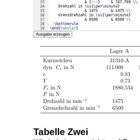
13
    & 
{
---
}
     & 747.769 
\\
14
    Drehzahl in 
\si
{
\per\minute
}
15
    & 1475      & 1475 
\\
16
    Grenzdrehzahl in 
\si
{
\per\minute
}
17
    & 6500      & 6500 
\\
18
\bottomrule
19
\end
{
tabular
}
Ausgabe erzeugen
Tabelle Zwei