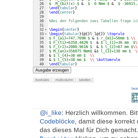
26
$  M_{bz}(x) $
 &  
$  0 Nmm $
 &  
$ -36915,
27
\end
{
tabular
}
28
\end
{
center
}
29
30
%Bei den folgenden zwei Tabellen frage ic
31
32
\begin
{
center
}
33
\begin
{
tabular
}
{
@
{
}
l l@
{
}}
\toprule
34
$ F_{a1}=747,769N $
 & 
$ r_{m1}=56mm $
\\
35
$ F_{t1}=6358,482N $
  & 
$ l_{1}=36 mm  $
\
36
$ F_{r1}=2080,961N $
  & 
$ l_{2}=67 mm $
\\
37
$ M_{an}=356075 Nmm$
 &
$ l_{3}=130 mm $
\
38
& 
$ l_{4}=38 mm $
\\
39
& 
$ l_{5}=38 mm $
\\
\bottomrule
40
\end
{
tabular
}
41
\end
{
center
}
Ausgabe erzeugen
booktabs
multicolumn
tabellen
bear
@i_like
: Herzlich willkommen. Bi
Codeblöcke
, damit diese korrekt
das dieses Mal für Dich gemacht