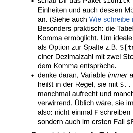
schau Dir das Paket
siunitx
Einheiten und auch dessen Mög
an. (Siehe auch
Wie schreibe i
Besonders praktisch: die Tabe
Komma ermöglicht. Um ideale 
als Option zur Spalte z.B.
S[t
einer Dezimalzahl mit zwei Ste
dem Komma entspräche.
denke daran, Variable
immer
a
heißt in der Regel, sie mit
$..
manchmal aufrecht und manchm
verwirrend. Üblich wäre, sie i
also: nicht einmal
schreiben 
F
sondern auch im ersten Fall
$