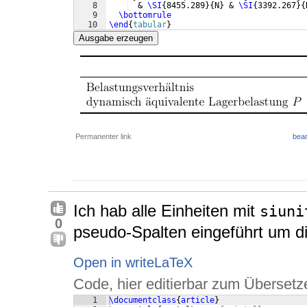
8
  & 
\SI
{
8455.289
}
{
N
}
 & 
\SI
{
3392.267
}
{
9
\bottomrule
10
\end
{
tabular
}
Ausgabe erzeugen
Permanenter link
bear
Ich hab alle Einheiten mit
siuni
0
pseudo-Spalten eingeführt um d
Open in writeLaTeX
Code, hier editierbar zum Übersetz
1
\documentclass
{
article
}