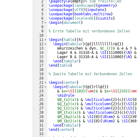
2
\pagestyle
{
empty
}
% zum freistellen
3
\usepackage
[
landscape
]
{
geometry
}
4
\usepackage
[
utf8
]
{
inputenx
}
5
\usepackage
{
booktabs,multirow
}
6
\usepackage
[
locale=DE
]
{
siunitx
}
7
\begin
{
document
}
8
9
% Erste Tabelle mit verbundenen Zellen
10
11
\begin
{
table
}
[
h
]
12
\begin
{
tabular
}
{
@
{
}
lllllllllr@
{
}}
13
    &Kurzzeichen & dyn. 
$C_{r}$
 & e & Y &
14
    Lager A & 31310-A & 
\SI
{
111000
}
{
\N
}
 &
15
    Lager B & 31310-A & 
\SI
{
111000
}
{
\N
}
 &
16
\end
{
tabular
}
17
\end
{
table
}
18
19
% Zweite Tabelle mit Verbundenen Zellen
20
21
\begin
{
center
}
22
\begin
{
tabular
}
{
@
{
}
rll@
{
}}
23
    & 
$x=
\SI
{103}{
\mm
}$
 & 
$x=
\SI
{233}{
\mm
24
\midrule
25
$N_{x}(x)$
 & 
\multicolumn
{
2
}
{
c
}
{
\SI
{
0
26
$Q_{y}(x)$
 & 
\multicolumn
{
2
}
{
c
}
{
\SI
{
2
27
$Q_{z}(x)$
 & 
\multicolumn
{
2
}
{
c
}
{
\SI
{
1
28
$M_{tx}(x)$
 & 
\multicolumn
{
2
}
{
c
}
{
\SI
{
29
$M_{by}(x)$
 & 
\SI
{
0
}
{
\N\mm
}
 & 
\SI
{
239
30
$M_{bz}(x)$
 & 
\SI
{
0
}
{
\N\mm
}
 & 
\SI
{
369
31
\end
{
tabular
}
32
\end
{
center
}
33