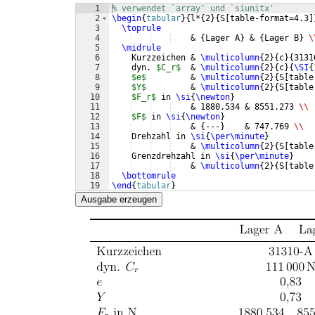
1
% verwendet `array' und `siunitx'
2
\begin
{
tabular
}
{
l*
{
2
}
{
S
[
table-format=4.3
]
3
\toprule
4
    & 
{
Lager A
}
 & 
{
Lager B
}
\
5
\midrule
6
    Kurzzeichen & 
\multicolumn
{
2
}
{
c
}
{
3131
7
    dyn. 
$C_r$
  & 
\multicolumn
{
2
}
{
c
}
{
\SI
{
8
$e$
         & 
\multicolumn
{
2
}
{
S
[
table
9
$Y$
         & 
\multicolumn
{
2
}
{
S
[
table
10
$F_r$
 in 
\si
{
\newton
}
11
    & 1880.534 & 8551.273 
\\
12
$F$
 in 
\si
{
\newton
}
13
    & 
{
---
}
    & 747.769 
\\
14
    Drehzahl in 
\si
{
\per\minute
}
15
    & 
\multicolumn
{
2
}
{
S
[
table
16
    Grenzdrehzahl in 
\si
{
\per\minute
}
17
    & 
\multicolumn
{
2
}
{
S
[
table
18
\bottomrule
19
\end
{
tabular
}
Ausgabe erzeugen