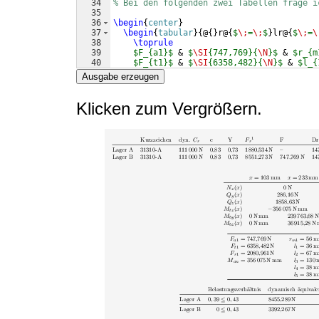
34
% Bei den folgenden zwei Tabellen frage i
35
36
\begin
{
center
}
37
\begin
{
tabular
}
{
@
{
}
r@
{
$
\;
=
\;
$
}
lr@
{
$
\;
=
\
38
\toprule
39
$F_{a1}$
 & 
$
\SI
{747,769}{
\N
}$
 & 
$r_{m
40
$F_{t1}$
 & 
$
\SI
{6358,482}{
\N
}$
 & 
$l_{
41
$F_{r1}$
 & 
$
\SI
{2080,961}{
\N
}$
 & 
$l_{
Ausgabe erzeugen
Klicken zum Vergrößern.