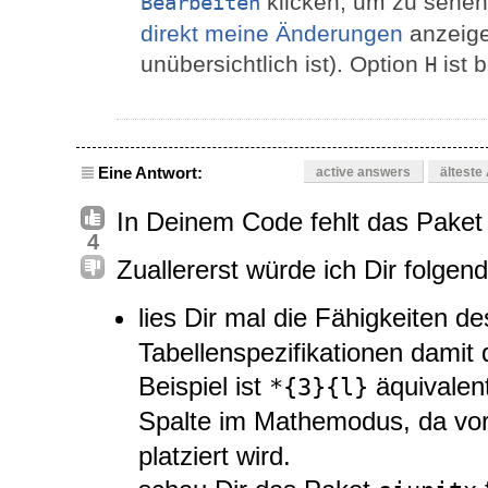
klicken, um zu sehen
Bearbeiten
direkt meine Änderungen
anzeige
unübersichtlich ist). Option
ist 
H
Eine Antwort:
active answers
älteste
In Deinem Code fehlt das Pake
4
Zuallererst würde ich Dir folgen
lies Dir mal die Fähigkeiten d
Tabellenspezifikationen dami
Beispiel ist
äquivalen
*{3}{l}
Spalte im Mathemodus, da vor
platziert wird.