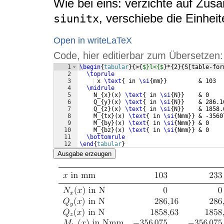
Wie bei eins: verzichte auf Zu
, verschiebe die Einhei
siunitx
Open in writeLaTeX
Code, hier editierbar zum Übersetzen:
1
\begin
{
tabular
}
{
>
{
$}l<{$
}
*
{
2
}
{
S
[
table-for
2
\toprule
3
 x 
\text
{
 in 
\si
{
mm
}}
         & 103  
4
\midrule
5
    N_
{
x
}
(
x
)
\text
{
 in 
\si
{
N
}}
    & 0    
6
    Q_
{
y
}
(
x
)
\text
{
 in 
\si
{
N
}}
    & 286.1
7
    Q_
{
z
}
(
x
)
\text
{
 in 
\si
{
N
}}
    & 1858.
8
    M_
{
tx
}
(
x
)
\text
{
 in 
\si
{
Nmm
}}
 & -3560
9
    M_
{
by
}
(
x
)
\text
{
 in 
\si
{
Nmm
}}
 & 0    
10
    M_
{
bz
}
(
x
)
\text
{
 in 
\si
{
Nmm
}}
 & 0    
11
\bottomrule
12
\end
{
tabular
}
Ausgabe erzeugen