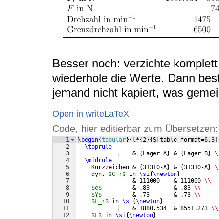
Besser noch: verzichte komplett
wiederhole die Werte. Dann best
jemand nicht kapiert, was gemein
Open in writeLaTeX
Code, hier editierbar zum Übersetzen:
1
\begin
{
tabular
}
{
l*
{
2
}
{
S
[
table-format=6.3
]
2
\toprule
3
    & 
{
Lager A
}
 & 
{
Lager B
}
\
4
\midrule
5
    Kurzzeichen & 
{
31310-A
}
 & 
{
31310-A
}
\
6
    dyn. 
$C_r$
 in 
\si
{
\newton
}
7
    & 111000    & 111000 
\\
8
$e$
         & .83       & .83 
\\
9
$Y$
         & .73       & .73 
\\
10
$F_r$
 in 
\si
{
\newton
}
11
    & 1880.534  & 8551.273 
\\
12
$F$
 in 
\si
{
\newton
}