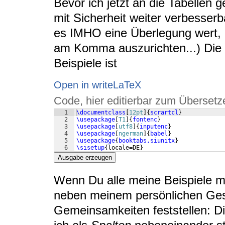
Bevor ich jetzt an die Tabellen 
mit Sicherheit weiter verbesserba
es IMHO eine Überlegung wert, d
am Komma auszurichten...) Die 
Beispiele ist
Open in writeLaTeX
Code, hier editierbar zum Übersetz
1
\documentclass
[
12pt
]
{
scrartcl
}
2
\usepackage
[
T1
]
{
fontenc
}
3
\usepackage
[
utf8
]
{
inputenc
}
4
\usepackage
[
ngerman
]
{
babel
}
5
\usepackage
{
booktabs,siunitx
}
6
\sisetup
{
locale=DE
}
Ausgabe erzeugen
Wenn Du alle meine Beispiele mi
neben meinem persönlichen Ge
Gemeinsamkeiten feststellen: Din