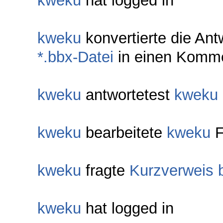
kweku
hat logged in
kweku
konvertierte die Ant
*.bbx-Datei
in einen Komm
kweku
antwortetest
kweku
kweku
bearbeitete
kweku
F
kweku
fragte
Kurzverweis b
kweku
hat logged in