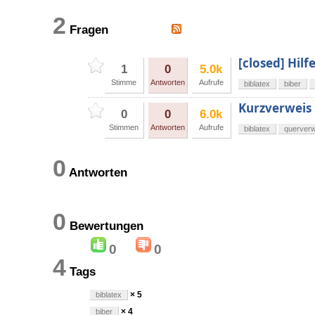
2
Fragen
[closed] Hilf
1
0
5.0k
Stimme
Antworten
Aufrufe
biblatex
biber
Kurzverweis 
0
0
6.0k
Stimmen
Antworten
Aufrufe
biblatex
querverw
0
Antworten
0
Bewertungen
0
0
4
Tags
× 5
biblatex
× 4
biber