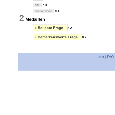
× 4
bbx
× 1
querverweise
2
Medaillen
●
Beliebte Frage
× 2
●
Bemerkenswerte Frage
× 2
über
|
FAQ