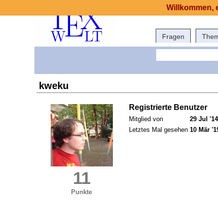
Willkommen, e
Fragen
The
kweku
Registrierte Benutzer
Mitglied von
29 Jul '14
Letztes Mal gesehen
10 Mär '1
11
Punkte