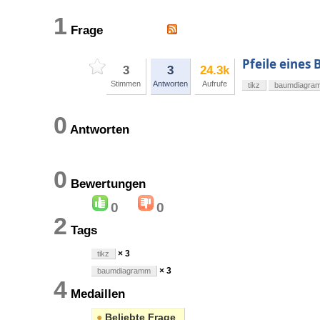
1
Frage
Pfeile eines
3
3
24.3k
Stimmen
Antworten
Aufrufe
tikz
baumdiagra
0
Antworten
0
Bewertungen
0
0
2
Tags
× 3
tikz
× 3
baumdiagramm
4
Medaillen
●
Beliebte Frage