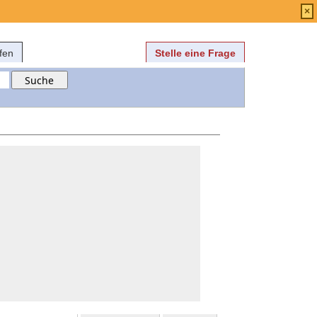
Anmelden
über
FAQ
×
fen
Stelle eine Frage