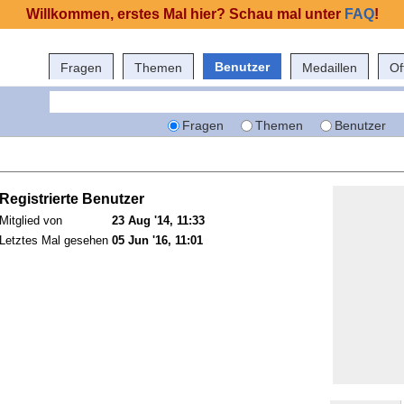
Willkommen, erstes Mal hier? Schau mal unter
FAQ
!
Benutzer
Fragen
Themen
Medaillen
Of
Fragen
Themen
Benutzer
Registrierte Benutzer
Mitglied von
23 Aug '14, 11:33
Letztes Mal gesehen
05 Jun '16, 11:01