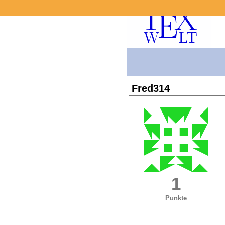
Fred314
1
Punkte