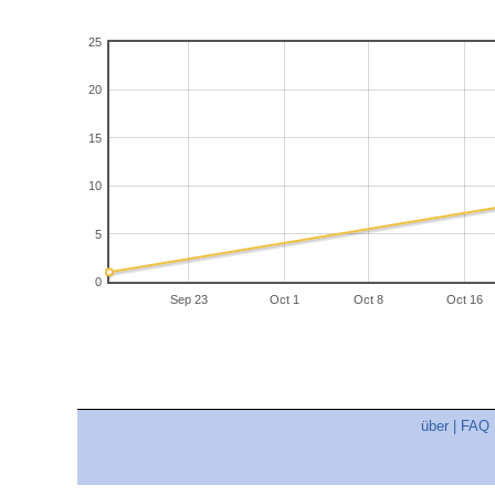
25
20
15
10
5
0
Sep 23
Oct 1
Oct 8
Oct 16
über
|
FAQ