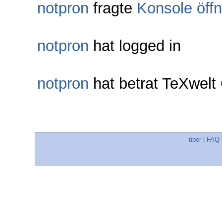
notpron
fragte
Konsole öff
notpron
hat logged in
notpron
hat betrat TeXwel
über
|
FAQ