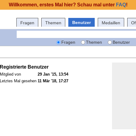
Willkommen, erstes Mal hier? Schau mal unter
FAQ
!
Benutzer
Fragen
Themen
Medaillen
Of
Fragen
Themen
Benutzer
Registrierte Benutzer
Mitglied von
29 Jan '15, 13:54
Letztes Mal gesehen
11 Mär '18, 17:27