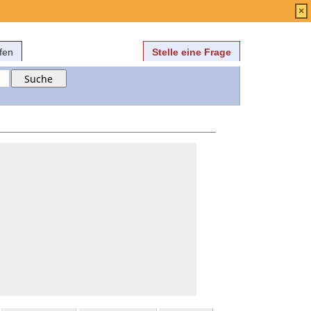
Anmelden
über
FAQ
×
fen
Stelle eine Frage