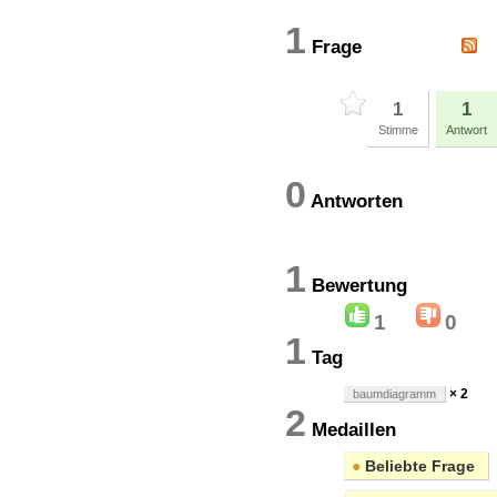
1
Frage
1
1
Stimme
Antwort
0
Antworten
1
Bewertun
1
0
1
Tag
× 2
baumdiagramm
2
Medaillen
●
Beliebte Frage