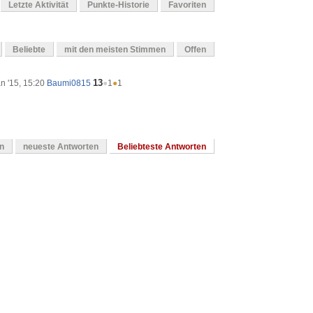
Letzte Aktivität
Punkte-Historie
Favoriten
Beliebte
mit den meisten Stimmen
Offen
13
n '15, 15:20
Baumi0815
●
1
●
1
en
neueste Antworten
Beliebteste Antworten