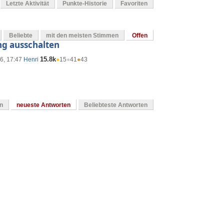
Letzte Aktivität
Punkte-Historie
Favoriten
Beliebte
mit den meisten Stimmen
Offen
ng ausschalten
15.8k
16, 17:47
Henri
●
15
●
41
●
43
en
neueste Antworten
Beliebteste Antworten