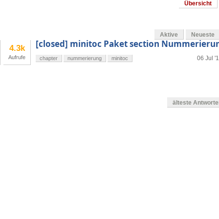
Übersicht
Aktive
Neueste
[closed] minitoc Paket section Nummerieru
4.3k
Aufrufe
06 Jul '
chapter
nummerierung
minitoc
älteste Antwort
en