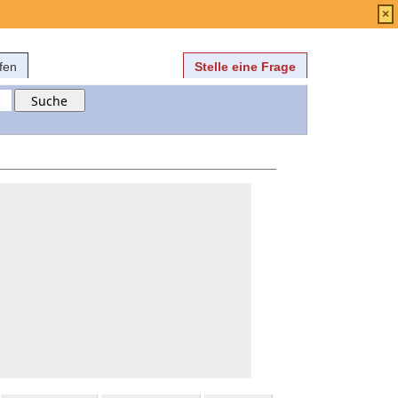
Anmelden
über
FAQ
×
fen
Stelle eine Frage