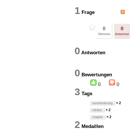
1
Frage
0
0
Stimmen
Antworten
0
Antworten
0
Bewertung
0
0
3
Tags
× 2
nummerierung
× 2
minitoc
× 2
chapter
2
Medaillen