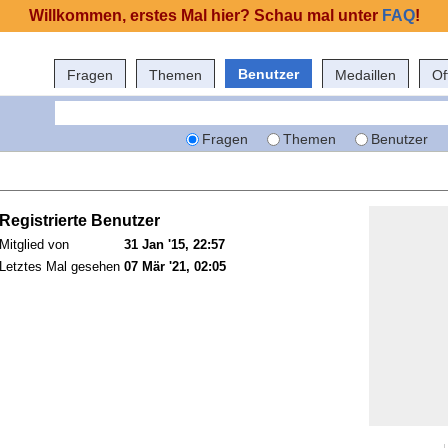
Willkommen, erstes Mal hier? Schau mal unter
FAQ
!
Benutzer
Fragen
Themen
Medaillen
Of
Fragen
Themen
Benutzer
Registrierte Benutzer
Mitglied von
31 Jan '15, 22:57
Letztes Mal gesehen
07 Mär '21, 02:05